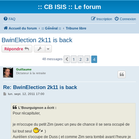
:: CB ISIS :: Le forum
FAQ
Inscription
Connexion
Accueil du forum
:: Général ::
Tribune libre
BwinElection 2k11 is back
Répondre
1
2
3
4
Précédent
48 messages
Guillaume
Dictateur à la retraite
Re: BwinElection 2k11 is back
M
lun. sept. 12, 2011 17:00
e
s
s
L'Bourguignon a écrit :
a
g
Pour récapituler,
e
je m'occupe du petit Zim (avec un peu de chance il se sera occupé de
lui tout seul
)
Aurélien s'occupe de Duss ( et comme Zim sera tombé avant l'heure je