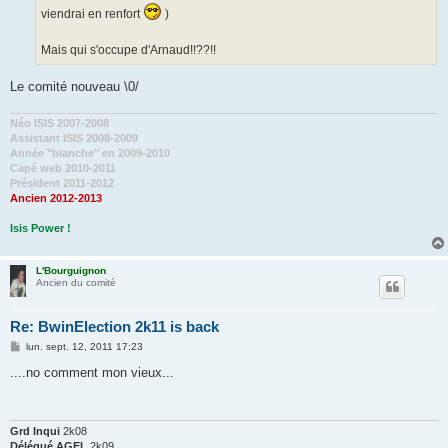
viendrai en renfort
)
Mais qui s'occupe d'Arnaud!!??!!
Le comité nouveau \0/
Néo ISIS 2007-2008
Assistant ISIS 2008-2009
Année "blanche" en 2009-2010
Capé web 2010-2011
Président 2011-2012
Ancien 2012-2013
Isis Power !
L'Bourguignon
Ancien du comité
Re: BwinElection 2k11 is back
M
lun. sept. 12, 2011 17:23
e
s
....no comment mon vieux...
s
a
g
e
Grd Inqui
2k08
Délégué AGEL
2k09