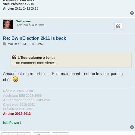
Vice-Président
2k10
Ancien
2k11 2k12 2k13
Guillaume
Dictateur à la retraite
Re: BwinElection 2k11 is back
M
mar. sept. 13, 2011 21:53
e
s
s
L'Bourguignon a écrit :
a
g
....no comment mon vieux...
e
Arnaud est rentré fort tôt ... Puis maintenant c'est toi le vieux parrain
chéri
Néo ISIS 2007-2008
Assistant ISIS 2008-2009
Année "blanche" en 2009-2010
Capé web 2010-2011
Président 2011-2012
Ancien 2012-2013
Isis Power !