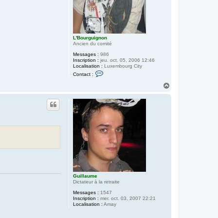
L'Bourguignon
Ancien du comité
Messages :
986
Inscription :
jeu. oct. 05, 2006 12:46
Localisation :
Luxembourg City
C
Contact :
o
n
H
t
a
a
u
c
t
t
e
r
L
'
B
o
u
r
g
u
i
Guillaume
g
Dictateur à la retraite
n
o
Messages :
1547
n
Inscription :
mer. oct. 03, 2007 22:21
Localisation :
Amay