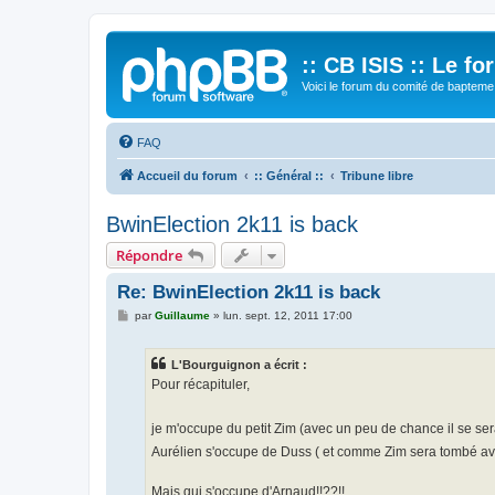
:: CB ISIS :: Le f
Voici le forum du comité de bapteme 
FAQ
Accueil du forum
:: Général ::
Tribune libre
BwinElection 2k11 is back
Répondre
Re: BwinElection 2k11 is back
M
par
Guillaume
»
lun. sept. 12, 2011 17:00
e
s
s
L'Bourguignon a écrit :
a
g
Pour récapituler,
e
je m'occupe du petit Zim (avec un peu de chance il se ser
Aurélien s'occupe de Duss ( et comme Zim sera tombé avan
Mais qui s'occupe d'Arnaud!!??!!