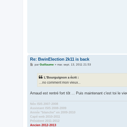
Re: BwinElection 2k11 is back
M
par
Guillaume
»
mar. sept. 13, 2011 21:53
e
s
s
L'Bourguignon a écrit :
a
g
....no comment mon vieux...
e
Arnaud est rentré fort tôt ... Puis maintenant c'est toi le vi
Néo ISIS 2007-2008
Assistant ISIS 2008-2009
Année "blanche" en 2009-2010
Capé web 2010-2011
Président 2011-2012
Ancien 2012-2013