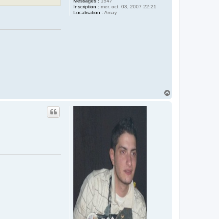
Messages :
1547
Inscription :
mer. oct. 03, 2007 22:21
Localisation :
Amay
H
a
u
t