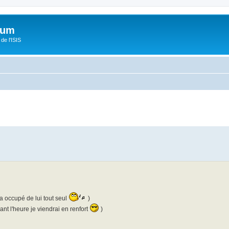
orum
de l'ISIS
a occupé de lui tout seul
)
t l'heure je viendrai en renfort
)