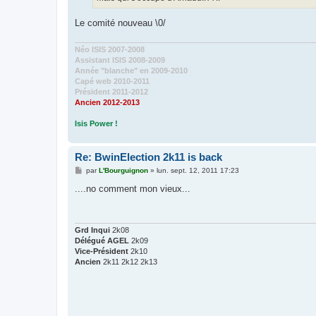
Le comité nouveau \0/
Néo ISIS 2007-2008
Assistant ISIS 2008-2009
Année "blanche" en 2009-2010
Capé web 2010-2011
Président 2011-2012
Ancien 2012-2013
Isis Power !
Re: BwinElection 2k11 is back
M
par
L'Bourguignon
»
lun. sept. 12, 2011 17:23
e
s
....no comment mon vieux...
s
a
g
e
Grd Inqui
2k08
Délégué AGEL
2k09
Vice-Président
2k10
Ancien
2k11 2k12 2k13