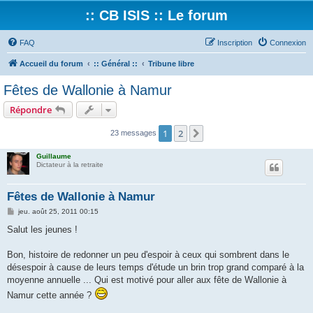
:: CB ISIS :: Le forum
FAQ
Inscription
Connexion
Accueil du forum
:: Général ::
Tribune libre
Fêtes de Wallonie à Namur
Répondre
1
2
Suivant
23 messages
Guillaume
Dictateur à la retraite
Fêtes de Wallonie à Namur
M
jeu. août 25, 2011 00:15
e
s
Salut les jeunes !
s
a
g
Bon, histoire de redonner un peu d'espoir à ceux qui sombrent dans le
e
désespoir à cause de leurs temps d'étude un brin trop grand comparé à la
moyenne annuelle ... Qui est motivé pour aller aux fête de Wallonie à
Namur cette année ?