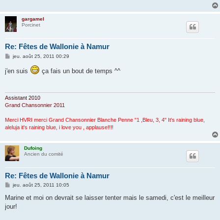
gargamel
Porcinet
Re: Fêtes de Wallonie à Namur
M
jeu. août 25, 2011 00:29
e
s
j'en suis
ça fais un bout de temps ^^
s
a
g
e
Assistant 2010
Grand Chansonnier 2011
Merci HVRI merci Grand Chansonnier Blanche Penne "1 ,Bleu, 3, 4" It's raining blue,
aleluja it's raining blue, i love you , applause!!!!
Dufoing
Ancien du comité
Re: Fêtes de Wallonie à Namur
M
jeu. août 25, 2011 10:05
e
s
Marine et moi on devrait se laisser tenter mais le samedi, c'est le meilleur
s
jour!
a
g
e