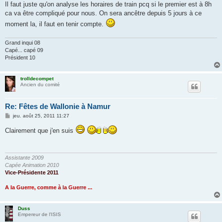
Il faut juste qu'on analyse les horaires de train pcq si le premier est à 8h
ca va être compliqué pour nous. On sera ancêtre depuis 5 jours à ce
moment la, il faut en tenir compte.
Grand inqui 08
Capé... capé 09
Président 10
trolldecompet
Ancien du comité
Re: Fêtes de Wallonie à Namur
M
jeu. août 25, 2011 11:27
e
s
Clairement que j'en suis
s
a
g
e
Assistante 2009
Capée Animation 2010
Vice-Présidente 2011
A la Guerre, comme à la Guerre ...
Duss
Empereur de l'ISIS