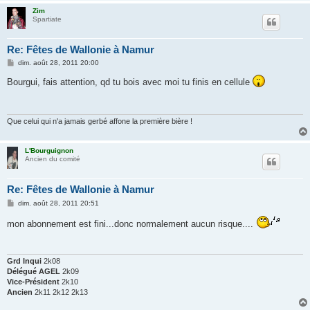
Zim
Spartiate
Re: Fêtes de Wallonie à Namur
M
dim. août 28, 2011 20:00
e
s
Bourgui, fais attention, qd tu bois avec moi tu finis en cellule
s
a
g
e
Que celui qui n'a jamais gerbé affone la première bière !
L'Bourguignon
Ancien du comité
Re: Fêtes de Wallonie à Namur
M
dim. août 28, 2011 20:51
e
s
mon abonnement est fini...donc normalement aucun risque....
s
a
g
e
Grd Inqui
2k08
Délégué AGEL
2k09
Vice-Président
2k10
Ancien
2k11 2k12 2k13