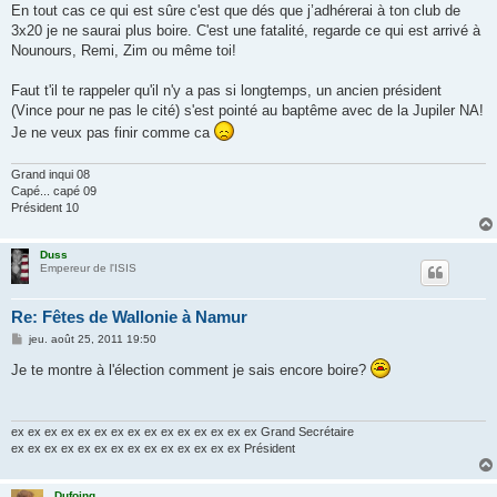
s
En tout cas ce qui est sûre c'est que dés que j’adhérerai à ton club de
s
3x20 je ne saurai plus boire. C'est une fatalité, regarde ce qui est arrivé à
a
g
Nounours, Remi, Zim ou même toi!
e
Faut t'il te rappeler qu'il n'y a pas si longtemps, un ancien président
(Vince pour ne pas le cité) s'est pointé au baptême avec de la Jupiler NA!
Je ne veux pas finir comme ca
Grand inqui 08
Capé... capé 09
Président 10
Duss
Empereur de l'ISIS
Re: Fêtes de Wallonie à Namur
M
jeu. août 25, 2011 19:50
e
s
Je te montre à l'élection comment je sais encore boire?
s
a
g
e
ex ex ex ex ex ex ex ex ex ex ex ex ex ex ex Grand Secrétaire
ex ex ex ex ex ex ex ex ex ex ex ex ex ex Président
Dufoing