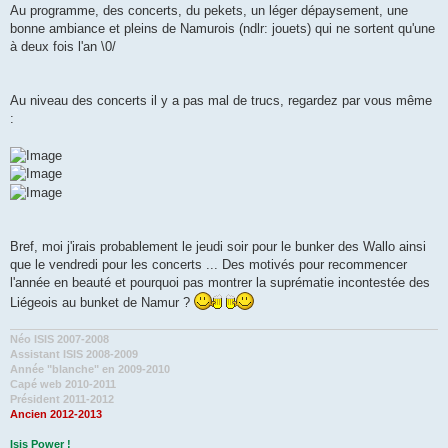
Au programme, des concerts, du pekets, un léger dépaysement, une
bonne ambiance et pleins de Namurois (ndlr: jouets) qui ne sortent qu'une
à deux fois l'an \0/
Au niveau des concerts il y a pas mal de trucs, regardez par vous même
:
Bref, moi j'irais probablement le jeudi soir pour le bunker des Wallo ainsi
que le vendredi pour les concerts ... Des motivés pour recommencer
l'année en beauté et pourquoi pas montrer la suprématie incontestée des
Liégeois au bunket de Namur ?
Néo ISIS 2007-2008
Assistant ISIS 2008-2009
Année "blanche" en 2009-2010
Capé web 2010-2011
Président 2011-2012
Ancien 2012-2013
Isis Power !