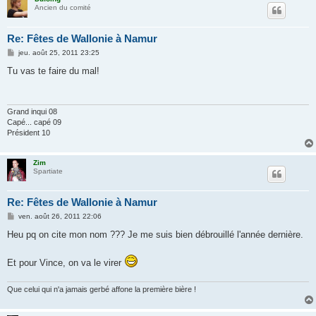
Ancien du comité
Re: Fêtes de Wallonie à Namur
M
jeu. août 25, 2011 23:25
e
s
Tu vas te faire du mal!
s
a
g
e
Grand inqui 08
Capé... capé 09
Président 10
Zim
Spartiate
Re: Fêtes de Wallonie à Namur
M
ven. août 26, 2011 22:06
e
s
Heu pq on cite mon nom ??? Je me suis bien débrouillé l'année dernière.
s
a
g
Et pour Vince, on va le virer
e
Que celui qui n'a jamais gerbé affone la première bière !