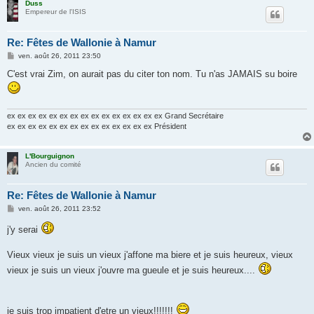
Duss
Empereur de l'ISIS
Re: Fêtes de Wallonie à Namur
M
ven. août 26, 2011 23:50
e
s
C'est vrai Zim, on aurait pas du citer ton nom. Tu n'as JAMAIS su boire
s
a
g
e
ex ex ex ex ex ex ex ex ex ex ex ex ex ex ex Grand Secrétaire
ex ex ex ex ex ex ex ex ex ex ex ex ex ex Président
L'Bourguignon
Ancien du comité
Re: Fêtes de Wallonie à Namur
M
ven. août 26, 2011 23:52
e
s
j'y serai
s
a
g
Vieux vieux je suis un vieux j'affone ma biere et je suis heureux, vieux
e
vieux je suis un vieux j'ouvre ma gueule et je suis heureux....
je suis trop impatient d'etre un vieux!!!!!!!