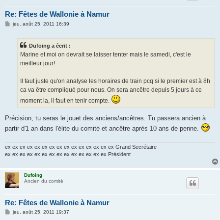
Re: Fêtes de Wallonie à Namur
M
jeu. août 25, 2011 16:39
e
s
s
Dufoing a écrit :
a
g
Marine et moi on devrait se laisser tenter mais le samedi, c'est le
e
meilleur jour!
Il faut juste qu'on analyse les horaires de train pcq si le premier est à 8h
ca va être compliqué pour nous. On sera ancêtre depuis 5 jours à ce
moment la, il faut en tenir compte.
Précision, tu seras le jouet des anciens/ancêtres. Tu passera ancien à
partir d'1 an dans l'élite du comité et ancêtre après 10 ans de penne.
ex ex ex ex ex ex ex ex ex ex ex ex ex ex ex Grand Secrétaire
ex ex ex ex ex ex ex ex ex ex ex ex ex ex Président
Dufoing
Ancien du comité
Re: Fêtes de Wallonie à Namur
M
jeu. août 25, 2011 19:37
e