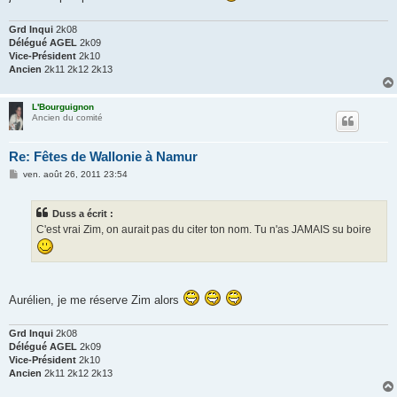
Grd Inqui
2k08
Délégué AGEL
2k09
Vice-Président
2k10
Ancien
2k11 2k12 2k13
L'Bourguignon
Ancien du comité
Re: Fêtes de Wallonie à Namur
M
ven. août 26, 2011 23:54
e
s
s
Duss a écrit :
a
g
C'est vrai Zim, on aurait pas du citer ton nom. Tu n'as JAMAIS su boire
e
Aurélien, je me réserve Zim alors
Grd Inqui
2k08
Délégué AGEL
2k09
Vice-Président
2k10
Ancien
2k11 2k12 2k13