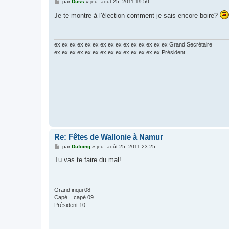
M
par
Duss
»
jeu. août 25, 2011 19:50
e
s
Je te montre à l'élection comment je sais encore boire?
s
a
g
e
ex ex ex ex ex ex ex ex ex ex ex ex ex ex ex Grand Secrétaire
ex ex ex ex ex ex ex ex ex ex ex ex ex ex Président
Re: Fêtes de Wallonie à Namur
M
par
Dufoing
»
jeu. août 25, 2011 23:25
e
s
Tu vas te faire du mal!
s
a
g
e
Grand inqui 08
Capé... capé 09
Président 10