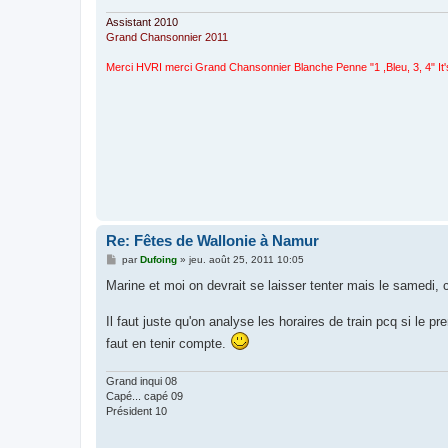
e
Assistant 2010
Grand Chansonnier 2011
Merci HVRI merci Grand Chansonnier Blanche Penne "1 ,Bleu, 3, 4" It's rai
Re: Fêtes de Wallonie à Namur
M
par
Dufoing
»
jeu. août 25, 2011 10:05
e
s
Marine et moi on devrait se laisser tenter mais le samedi, c'
s
a
g
Il faut juste qu'on analyse les horaires de train pcq si le 
e
faut en tenir compte.
Grand inqui 08
Capé... capé 09
Président 10