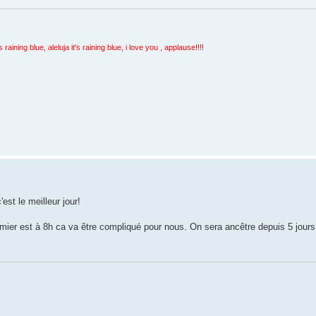
ning blue, aleluja it's raining blue, i love you , applause!!!!
est le meilleur jour!
premier est à 8h ca va être compliqué pour nous. On sera ancêtre depuis 5 jours