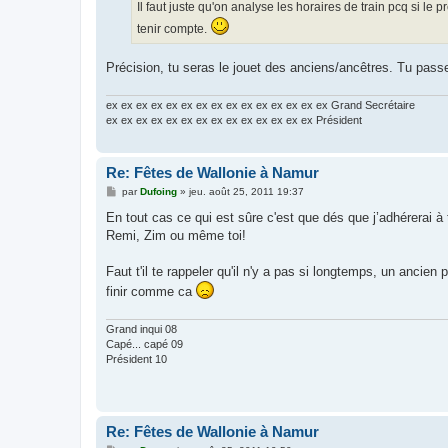
Il faut juste qu'on analyse les horaires de train pcq si le
tenir compte.
Précision, tu seras le jouet des anciens/ancêtres. Tu passe
ex ex ex ex ex ex ex ex ex ex ex ex ex ex ex Grand Secrétaire
ex ex ex ex ex ex ex ex ex ex ex ex ex ex Président
Re: Fêtes de Wallonie à Namur
M
par
Dufoing
»
jeu. août 25, 2011 19:37
e
s
En tout cas ce qui est sûre c'est que dés que j’adhérerai à 
s
Remi, Zim ou même toi!
a
g
e
Faut t'il te rappeler qu'il n'y a pas si longtemps, un ancie
finir comme ca
Grand inqui 08
Capé... capé 09
Président 10
Re: Fêtes de Wallonie à Namur