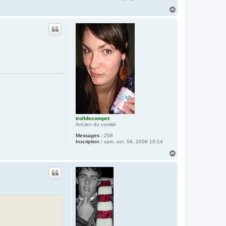
H
a
u
t
trolldecompet
Ancien du comité
Messages :
258
Inscription :
sam. oct. 04, 2008 15:14
H
a
u
t