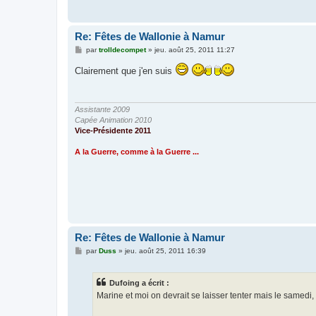
Re: Fêtes de Wallonie à Namur
M
par
trolldecompet
»
jeu. août 25, 2011 11:27
e
s
Clairement que j'en suis
s
a
g
e
Assistante 2009
Capée Animation 2010
Vice-Présidente 2011
A la Guerre, comme à la Guerre ...
Re: Fêtes de Wallonie à Namur
M
par
Duss
»
jeu. août 25, 2011 16:39
e
s
s
Dufoing a écrit :
a
g
Marine et moi on devrait se laisser tenter mais le samedi, c
e