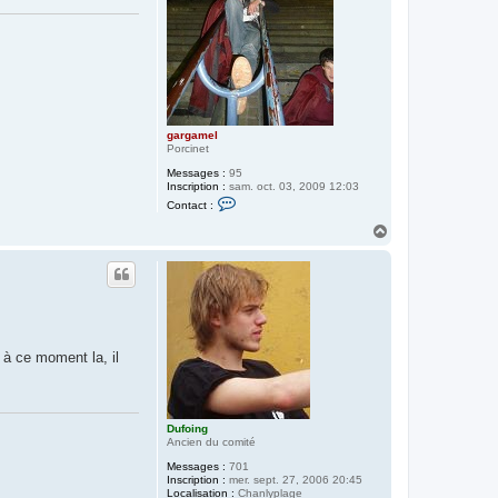
gargamel
Porcinet
Messages :
95
Inscription :
sam. oct. 03, 2009 12:03
C
Contact :
o
n
H
t
a
a
u
c
t
t
e
r
g
a
r
 à ce moment la, il
g
a
m
e
l
Dufoing
Ancien du comité
Messages :
701
Inscription :
mer. sept. 27, 2006 20:45
Localisation :
Chanlyplage