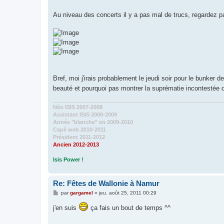
Au niveau des concerts il y a pas mal de trucs, regardez 
Bref, moi j'irais probablement le jeudi soir pour le bunker
beauté et pourquoi pas montrer la suprématie incontestée
Néo ISIS 2007-2008
Assistant ISIS 2008-2009
Année "blanche" en 2009-2010
Capé web 2010-2011
Président 2011-2012
Ancien 2012-2013
Isis Power !
Re: Fêtes de Wallonie à Namur
M
par
gargamel
»
jeu. août 25, 2011 00:29
e
s
j'en suis
ça fais un bout de temps ^^
s
a
g