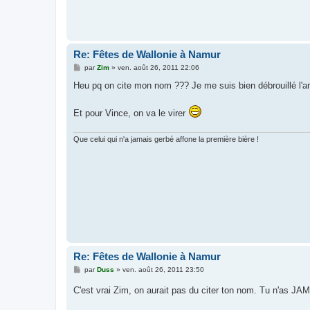
Re: Fêtes de Wallonie à Namur
M
par
Zim
»
ven. août 26, 2011 22:06
e
s
Heu pq on cite mon nom ??? Je me suis bien débrouillé l'a
s
a
g
Et pour Vince, on va le virer
e
Que celui qui n'a jamais gerbé affone la première bière !
Re: Fêtes de Wallonie à Namur
M
par
Duss
»
ven. août 26, 2011 23:50
e
s
C'est vrai Zim, on aurait pas du citer ton nom. Tu n'as JA
s
a