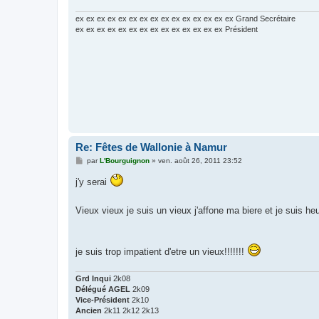
g
e
ex ex ex ex ex ex ex ex ex ex ex ex ex ex ex Grand Secrétaire
ex ex ex ex ex ex ex ex ex ex ex ex ex ex Président
Re: Fêtes de Wallonie à Namur
M
par
L'Bourguignon
»
ven. août 26, 2011 23:52
e
s
j'y serai
s
a
g
Vieux vieux je suis un vieux j'affone ma biere et je suis he
e
je suis trop impatient d'etre un vieux!!!!!!!
Grd Inqui
2k08
Délégué AGEL
2k09
Vice-Président
2k10
Ancien
2k11 2k12 2k13