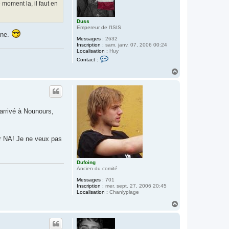
 moment la, il faut en
Duss
Empereur de l'ISIS
nne.
Messages :
2632
Inscription :
sam. janv. 07, 2006 00:24
Localisation :
Huy
C
Contact :
o
n
H
t
a
a
u
c
t
t
e
r
 arrivé à Nounours,
D
u
s
s
ler NA! Je ne veux pas
Dufoing
Ancien du comité
Messages :
701
Inscription :
mer. sept. 27, 2006 20:45
Localisation :
Chanlyplage
H
a
u
t