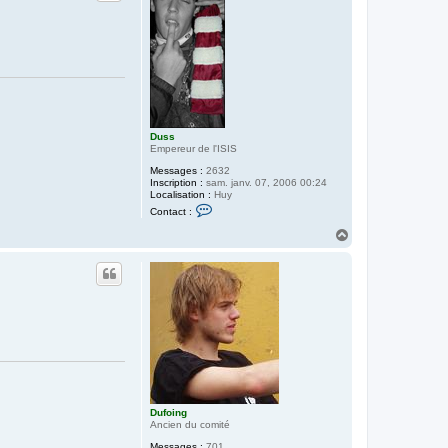
Duss
Empereur de l'ISIS
Messages :
2632
Inscription :
sam. janv. 07, 2006 00:24
Localisation :
Huy
C
Contact :
o
n
H
t
a
a
u
c
t
t
e
r
D
u
s
s
Dufoing
Ancien du comité
Messages :
701