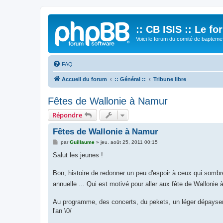
:: CB ISIS :: Le f
Voici le forum du comité de bapteme 
FAQ
Accueil du forum
:: Général ::
Tribune libre
Fêtes de Wallonie à Namur
Répondre
Fêtes de Wallonie à Namur
M
par
Guillaume
»
jeu. août 25, 2011 00:15
e
s
Salut les jeunes !
s
a
g
Bon, histoire de redonner un peu d'espoir à ceux qui somb
e
annuelle ... Qui est motivé pour aller aux fête de Walloni
Au programme, des concerts, du pekets, un léger dépayseme
l'an \0/