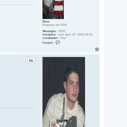
Duss
Empereur de l'ISIS
Messages :
2632
Inscription :
sam. janv. 07, 2006 00:24
Localisation :
Huy
C
Contact :
o
n
H
t
a
a
u
c
t
t
e
r
D
u
s
s