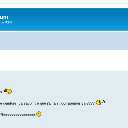
orum
de l'ISIS
us
 ceinture (va savoir ce que j'ai fais pour paumer ça)????
!!! Pleasssssssseeeeee