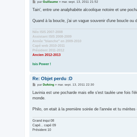
M
par
Guillaume
»
mar. sept. 13, 2011 21:52
e
s
Tain', entre une analphabète alcoolique notoire et une poch
s
a
g
Quand à la boucle, j'ai un vague souvenir d'une boucle ou d
e
Néo ISIS 2007-2008
Assistant ISIS 2008-2009
Année "blanche" en 2009-2010
Capé web 2010-2011
Président 2011-2012
Ancien 2012-2013
Isis Power !
Re: Objet perdu :D
M
par
Dufoing
»
mar. sept. 13, 2011 22:30
e
s
Lavinia est une pocharde mais elle s'est taulée une fois l'él
s
monde.
a
g
e
Philo, on etait à la première soirée de l'année et tu mérites
Grand inqui 08
Capé... capé 09
Président 10