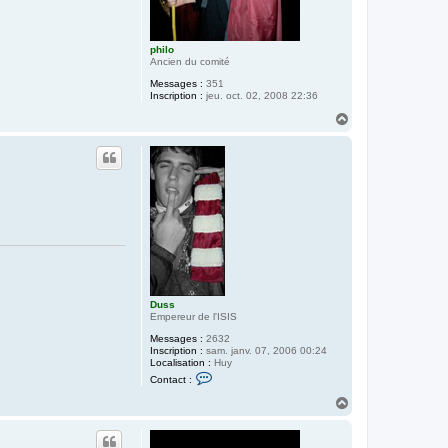
philo
Ancien du comité
Messages :
351
Inscription :
jeu. oct. 02, 2008 22:36
H
a
u
t
Duss
Empereur de l'ISIS
Messages :
2632
Inscription :
sam. janv. 07, 2006 00:24
Localisation :
Huy
C
Contact :
o
n
H
t
a
a
u
c
t
t