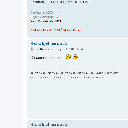
Et sinon, FÉLICITATIONS à TOUS !
Assistante 2009
Capée Animation 2010
Vice-Présidente 2011
A la Guerre, comme à la Guerre ...
Re: Objet perdu :D
M
par
Duss
»
mar. sept. 13, 2011 15:49
e
s
Ca commence fort...
s
a
g
e
ex ex ex ex ex ex ex ex ex ex ex ex ex ex ex Grand Secrétaire
ex ex ex ex ex ex ex ex ex ex ex ex ex ex Président
Re: Objet perdu :D