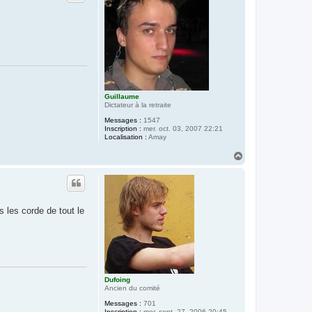
Guillaume
Dictateur à la retraite
Messages :
1547
Inscription :
mer. oct. 03, 2007 22:21
Localisation :
Amay
H
a
u
t
s les corde de tout le
Dufoing
Ancien du comité
Messages :
701
Inscription :
mer. sept. 27, 2006 20:45