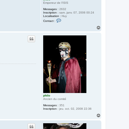
Empereur de l'ISIS
Messages :
2632
Inscription :
sam. janv. 07, 2006 00:24
Localisation :
Huy
C
Contact :
o
n
H
t
a
a
u
c
t
t
e
r
D
u
s
s
philo
Ancien du comité
Messages :
351
Inscription :
jeu. oct. 02, 2008 22:36
H
a
u
t