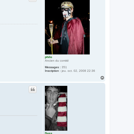
e
r
D
u
s
s
philo
Ancien du comité
Messages :
351
Inscription :
jeu. oct. 02, 2008 22:36
H
a
u
t
Duss