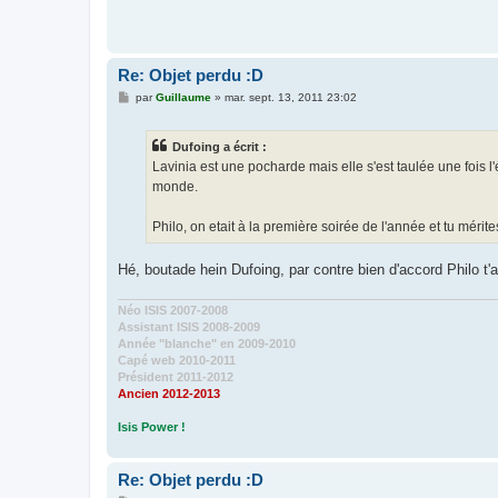
Re: Objet perdu :D
M
par
Guillaume
»
mar. sept. 13, 2011 23:02
e
s
s
Dufoing a écrit :
a
g
Lavinia est une pocharde mais elle s'est taulée une fois l'
e
monde.
Philo, on etait à la première soirée de l'année et tu mérite
Hé, boutade hein Dufoing, par contre bien d'accord Philo t'
Néo ISIS 2007-2008
Assistant ISIS 2008-2009
Année "blanche" en 2009-2010
Capé web 2010-2011
Président 2011-2012
Ancien 2012-2013
Isis Power !
Re: Objet perdu :D