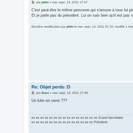
M
par
philo
»
mar. sept. 13, 2011 17:37
e
s
C'est peut-être le même personne qui s'amuse à tous lui piqu
s
Et je parle pas du président. Lui on sais bien qu'il est pas v
a
g
e
Dernière modification par
philo
le mer. sept. 14, 2011 01:10, modifié 1 fois
Re: Objet perdu :D
M
par
Duss
»
mar. sept. 13, 2011 17:38
e
s
Un lutin en verre ???
s
a
g
e
ex ex ex ex ex ex ex ex ex ex ex ex ex ex ex Grand Secrétaire
ex ex ex ex ex ex ex ex ex ex ex ex ex ex Président