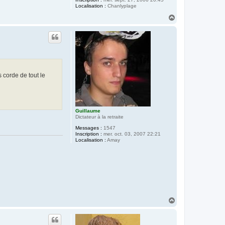
Localisation :
Chanlyplage
H
a
u
t
s corde de tout le
Guillaume
Dictateur à la retraite
Messages :
1547
Inscription :
mer. oct. 03, 2007 22:21
Localisation :
Amay
H
a
u
t