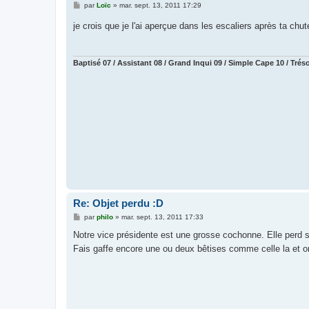
M
par
Loïc
»
mar. sept. 13, 2011 17:29
e
s
je crois que je l'ai aperçue dans les escaliers après ta chu
s
a
g
e
Baptisé 07 / Assistant 08 / Grand Inqui 09 / Simple Cape 10 / Trésor
Re: Objet perdu :D
M
par
philo
»
mar. sept. 13, 2011 17:33
e
s
Notre vice présidente est une grosse cochonne. Elle perd se
s
Fais gaffe encore une ou deux bêtises comme celle la et on
a
g
e