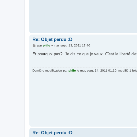
Re: Objet perdu :D
M
par
philo
»
mar. sept. 13, 2011 17:40
e
s
Et pourquoi pas?! Je dis ce que je veux. C'est la liberté d'
s
a
g
e
Dernière modification par
philo
le mer. sept. 14, 2011 01:10, modifié 1 fois
Re: Objet perdu :D