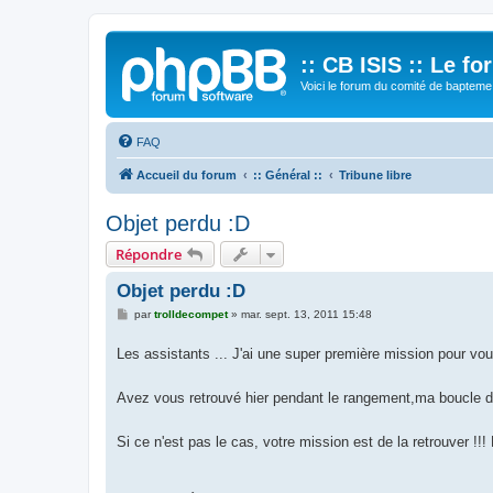
:: CB ISIS :: Le f
Voici le forum du comité de bapteme 
FAQ
Accueil du forum
:: Général ::
Tribune libre
Objet perdu :D
Répondre
Objet perdu :D
M
par
trolldecompet
»
mar. sept. 13, 2011 15:48
e
s
Les assistants ... J'ai une super première mission pour vo
s
a
g
e
Avez vous retrouvé hier pendant le rangement,ma boucle de
Si ce n'est pas le cas, votre mission est de la retrouver 