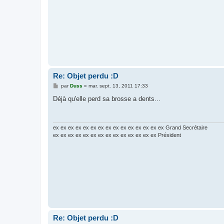
Re: Objet perdu :D
M
par
Duss
»
mar. sept. 13, 2011 17:33
e
s
Déjà qu'elle perd sa brosse a dents...
s
a
g
e
ex ex ex ex ex ex ex ex ex ex ex ex ex ex ex Grand Secrétaire
ex ex ex ex ex ex ex ex ex ex ex ex ex ex Président
Re: Objet perdu :D