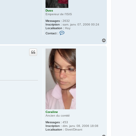
Duss
Empereur de l'ISIS
Messages :
2632
Inscription :
sam. janv. 07, 2006 00:24
Localisation :
Huy
C
Contact :
o
n
H
t
a
a
u
c
t
t
e
r
D
u
s
s
Coraline
Ancien du comité
Messages :
453
Inscription :
dim. janv. 08, 2006 18:08
Localisation :
Givet/Dinant