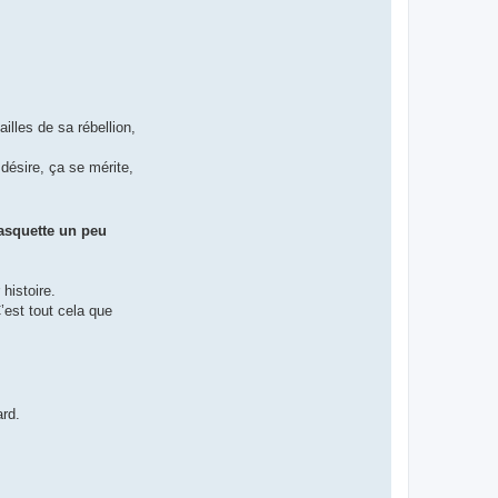
illes de sa rébellion,
désire, ça se mérite,
casquette un peu
histoire.
C’est tout cela que
ard.