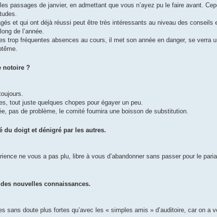
r les passages de janvier, en admettant que vous n’ayez pu le faire avant. Ce
tudes.
gés et qui ont déjà réussi peut être très intéressants au niveau des conseils 
long de l’année.
es trop fréquentes absences au cours, il met son année en danger, se verra u
ptême.
 notoire ?
toujours.
les, tout juste quelques chopes pour égayer un peu.
ée, pas de problème, le comité fournira une boisson de substitution.
du doigt et dénigré par les autres.
rience ne vous a pas plu, libre à vous d’abandonner sans passer pour le paria
 des nouvelles connaissances.
s sans doute plus fortes qu’avec les « simples amis » d’auditoire, car on a