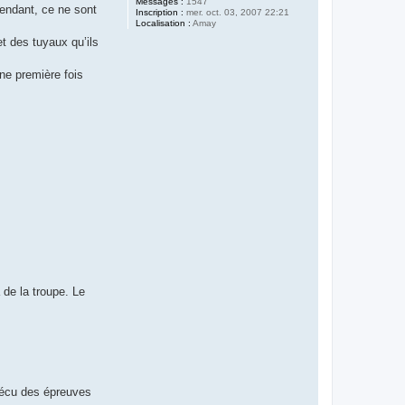
Messages :
1547
pendant, ce ne sont
Inscription :
mer. oct. 03, 2007 22:21
Localisation :
Amay
et des tuyaux qu’ils
ne première fois
 de la troupe. Le
 vécu des épreuves