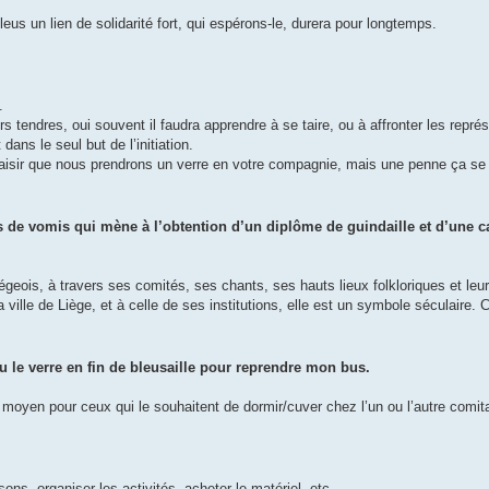
eus un lien de solidarité fort, qui espérons-le, durera pour longtemps.
.
 tendres, oui souvent il faudra apprendre à se taire, ou à affronter les représa
ans le seul but de l’initiation.
laisir que nous prendrons un verre en votre compagnie, mais une penne ça se 
s de vomis qui mène à l’obtention d’un diplôme de guindaille et d’une 
égeois, à travers ses comités, ses chants, ses hauts lieux folkloriques et leur 
a ville de Liège, et à celle de ses institutions, elle est un symbole séculaire. 
ou le verre en fin de bleusaille pour reprendre mon bus.
urs moyen pour ceux qui le souhaitent de dormir/cuver chez l’un ou l’autre comit
sons, organiser les activités, acheter le matériel, etc.