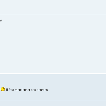
ré
e
Il faut mentionner ses sources ...