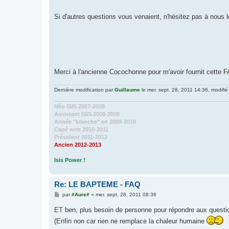
Si d'autres questions vous venaient, n'hésitez pas à nous l
Merci à l'ancienne Cocochonne pour m'avoir fournit cette FA
Dernière modification par
Guillaume
le mer. sept. 28, 2011 14:36, modifié 
Néo ISIS 2007-2008
Assistant ISIS 2008-2009
Année "blanche" en 2009-2010
Capé web 2010-2011
Président 2011-2012
Ancien 2012-2013
Isis Power !
Re: LE BAPTEME - FAQ
M
par
#Aure#
»
mer. sept. 28, 2011 08:36
e
s
ET ben, plus besoin de personne pour répondre aux questio
s
a
(Enfin non car rien ne remplace la chaleur humaine
g