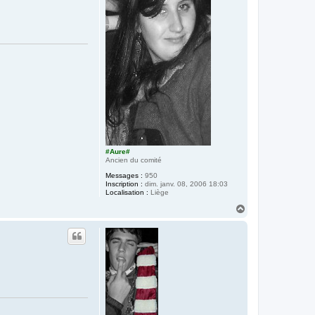
#Aure#
Ancien du comité
Messages :
950
Inscription :
dim. janv. 08, 2006 18:03
Localisation :
Liège
H
a
u
t