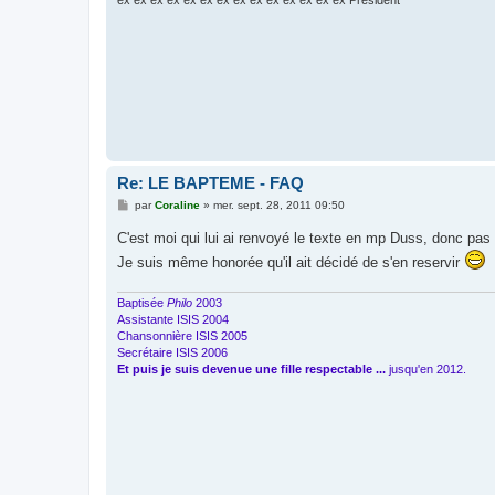
ex ex ex ex ex ex ex ex ex ex ex ex ex ex Président
Re: LE BAPTEME - FAQ
M
par
Coraline
»
mer. sept. 28, 2011 09:50
e
s
C'est moi qui lui ai renvoyé le texte en mp Duss, donc pas 
s
a
Je suis même honorée qu'il ait décidé de s'en reservir
g
e
Baptisée
Philo
2003
Assistante ISIS 2004
Chansonnière ISIS 2005
Secrétaire ISIS 2006
Et puis je suis devenue une fille respectable ...
jusqu'en 2012.