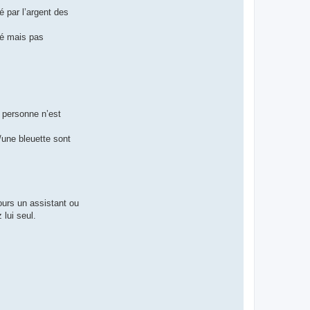
é par l’argent des
dé mais pas
s personne n’est
u/une bleuette sont
jours un assistant ou
 lui seul.