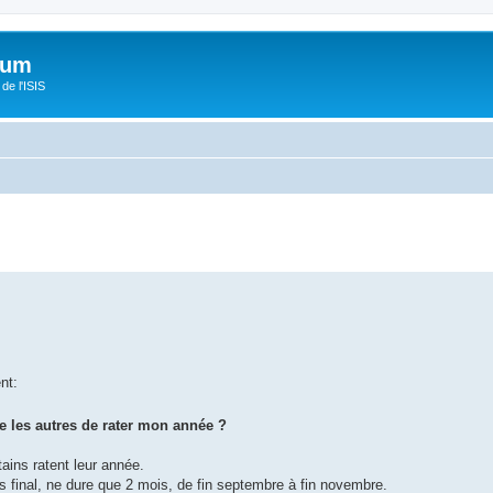
orum
de l'ISIS
nt:
e les autres de rater mon année ?
ains ratent leur année.
rs final, ne dure que 2 mois, de fin septembre à fin novembre.