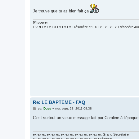
e
Je trouve que tu as bien fait ça
04 power
HVRI Ex Ex EX Ex Ex Ex Trésorière et EX Ex Ex Ex Ex Trésorière Au
Re: LE BAPTEME - FAQ
M
par
Duss
»
mer. sept. 28, 2011 08:38
e
s
C'est surtout un vieux message fait par Coraline à l'époqu
s
a
g
e
ex ex ex ex ex ex ex ex ex ex ex ex ex ex ex Grand Secrétaire