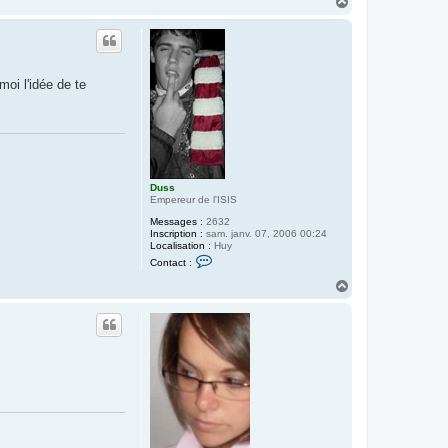
H
a
u
t
moi l'idée de te
Duss
Empereur de l'ISIS
Messages :
2632
Inscription :
sam. janv. 07, 2006 00:24
Localisation :
Huy
C
Contact :
o
n
H
t
a
a
u
c
t
t
e
r
D
u
s
s