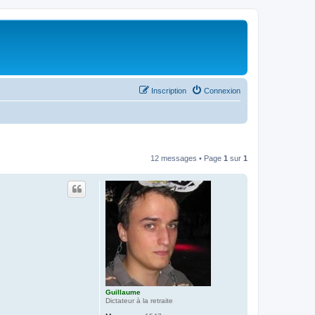
Inscription
Connexion
12 messages • Page
1
sur
1
Guillaume
Dictateur à la retraite