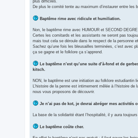
plus difficiles.
De plus le comité tente au maximum d’instaurer entre les bl
Baptême rime avec ridicule et humiliation.
Non, le baptême rime avec HUMOUR et SECOND DEGRE
Certes les comitards et les assistants ne seront pas toujours
mais tout cela se déroule dans le respect de la personne et d
Sachez qu’une fois les bleusailles terminées, c’est avec p
ça se gagne et le folklore ça s’apprend.
Le baptême n’est qu’une suite d’à-fond et de gerbe
kitsch.
NON, le baptême est une initiation au folklore estudiantin li
L’histoire de la penne est intimement mêlée à l’histoire de l
nous vous proposons de découvrir.
Je n’ai pas de kot, je devrai abréger mes activités 
La base de la solidarité étant l’hospitalité, il y aura toujo
Le baptême coûte cher.
En effet le baptême n’est pas gratuit : il faut payer les bois