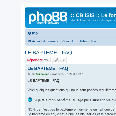
:: CB ISIS :: Le f
Voici le forum du comité de bapteme 
FAQ
Accueil du forum
:: Général ::
Tribune libre
LE BAPTEME - FAQ
Répondre
LE BAPTEME - FAQ
M
par
Guillaume
»
mar. sept. 27, 2011 15:57
e
s
LE BAPTEME - FAQ
s
a
g
Voici quelques questions qui nous sont posées régulièreme
e
Si je fais mon baptême, suis-je plus susceptible qu
NON, ce n’est pas le baptême en lui-même qui fait que cert
Le baptême en soi, c’est à dire les bleusailles et le parcou