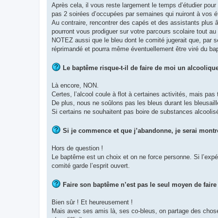
Après cela, il vous reste largement le temps d’étudier pou
pas 2 soirées d’occupées par semaines qui nuiront à vos é
Au contraire, rencontrer des capés et des assistants plus â
pourront vous prodiguer sur votre parcours scolaire tout au 
NOTEZ aussi que le bleu dont le comité jugerait que, par s
réprimandé et pourra même éventuellement être viré du ba
Le baptême risque-t-il de faire de moi un alcoolique
Là encore, NON.
Certes, l’alcool coule à flot à certaines activités, mais pas 
De plus, nous ne soûlons pas les bleus durant les bleusail
Si certains ne souhaitent pas boire de substances alcoolis
Si je commence et que j’abandonne, je serai montré 
Hors de question !
Le baptême est un choix et on ne force personne. Si l’expé
comité garde l’esprit ouvert.
Faire son baptême n’est pas le seul moyen de faire
Bien sûr ! Et heureusement !
Mais avec ses amis là, ses co-bleus, on partage des chose