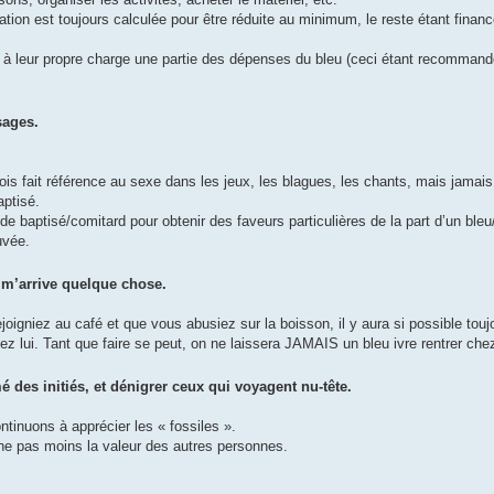
pation est toujours calculée pour être réduite au minimum, le reste étant financ
nt à leur propre charge une partie des dépenses du bleu (ceci étant recomman
sages.
 fois fait référence au sexe dans les jeux, les blagues, les chants, mais jamai
aptisé.
 de baptisé/comitard pour obtenir des faveurs particulières de la part d’un ble
uvée.
l m’arrive quelque chose.
ejoigniez au café et que vous abusiez sur la boisson, il y aura si possible tou
 lui. Tant que faire se peut, on ne laissera JAMAIS un bleu ivre rentrer chez
 des initiés, et dénigrer ceux qui voyagent nu-tête.
inuons à apprécier les « fossiles ».
he pas moins la valeur des autres personnes.