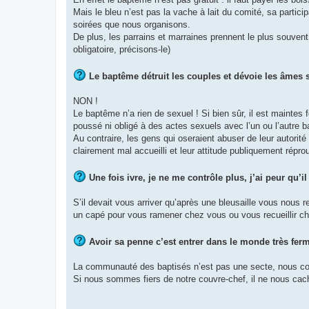
Mais le bleu n’est pas la vache à lait du comité, sa partici
soirées que nous organisons.
De plus, les parrains et marraines prennent le plus souve
obligatoire, précisons-le)
Le baptême détruit les couples et dévoie les âmes 
NON !
Le baptême n’a rien de sexuel ! Si bien sûr, il est maintes
poussé ni obligé à des actes sexuels avec l’un ou l’autre b
Au contraire, les gens qui oseraient abuser de leur autorité
clairement mal accueilli et leur attitude publiquement répro
Une fois ivre, je ne me contrôle plus, j’ai peur qu’i
S’il devait vous arriver qu’après une bleusaille vous nous r
un capé pour vous ramener chez vous ou vous recueillir chez
Avoir sa penne c’est entrer dans le monde très fermé
La communauté des baptisés n’est pas une secte, nous cont
Si nous sommes fiers de notre couvre-chef, il ne nous cac