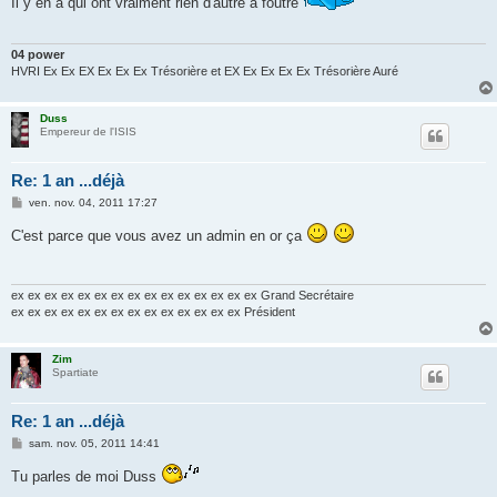
Il y en a qui ont vraiment rien d'autre à foutre
a
g
e
04 power
HVRI Ex Ex EX Ex Ex Ex Trésorière et EX Ex Ex Ex Ex Trésorière Auré
Duss
Empereur de l'ISIS
Re: 1 an ...déjà
M
ven. nov. 04, 2011 17:27
e
s
C'est parce que vous avez un admin en or ça
s
a
g
e
ex ex ex ex ex ex ex ex ex ex ex ex ex ex ex Grand Secrétaire
ex ex ex ex ex ex ex ex ex ex ex ex ex ex Président
Zim
Spartiate
Re: 1 an ...déjà
M
sam. nov. 05, 2011 14:41
e
s
Tu parles de moi Duss
s
a