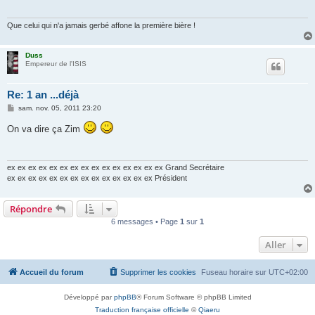
g
e
Que celui qui n'a jamais gerbé affone la première bière !
Duss
Empereur de l'ISIS
Re: 1 an ...déjà
M
sam. nov. 05, 2011 23:20
e
s
On va dire ça Zim
s
a
g
e
ex ex ex ex ex ex ex ex ex ex ex ex ex ex ex Grand Secrétaire
ex ex ex ex ex ex ex ex ex ex ex ex ex ex Président
Répondre
6 messages • Page
1
sur
1
Aller
Accueil du forum
Supprimer les cookies
Fuseau horaire sur
UTC+02:00
Développé par
phpBB
® Forum Software © phpBB Limited
Traduction française officielle
©
Qiaeru