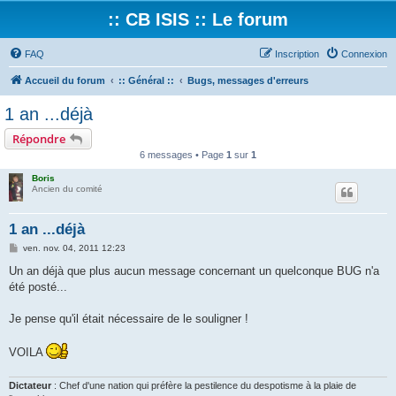
:: CB ISIS :: Le forum
FAQ
Inscription
Connexion
Accueil du forum
:: Général ::
Bugs, messages d'erreurs
1 an ...déjà
Répondre
6 messages • Page
1
sur
1
Boris
Ancien du comité
1 an ...déjà
M
ven. nov. 04, 2011 12:23
e
s
Un an déjà que plus aucun message concernant un quelconque BUG n'a
s
été posté...
a
g
e
Je pense qu'il était nécessaire de le souligner !
VOILA
Dictateur
: Chef d'une nation qui préfère la pestilence du despotisme à la plaie de