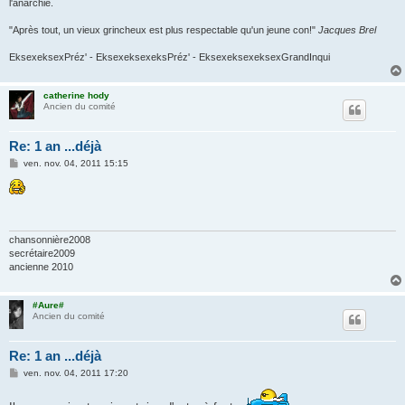
l'anarchie.
"Après tout, un vieux grincheux est plus respectable qu'un jeune con!"
Jacques Brel
EksexeksexPréz' - EksexeksexeksPréz' - EksexeksexeksexGrandInqui
catherine hody
Ancien du comité
Re: 1 an ...déjà
M
ven. nov. 04, 2011 15:15
e
s
s
a
g
e
chansonnière2008
secrétaire2009
ancienne 2010
#Aure#
Ancien du comité
Re: 1 an ...déjà
M
ven. nov. 04, 2011 17:20
e
s
s