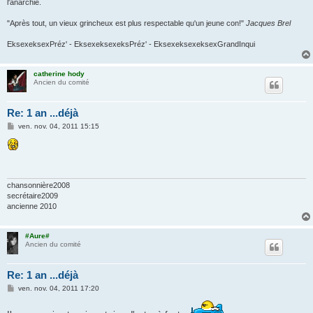
l'anarchie.
"Après tout, un vieux grincheux est plus respectable qu'un jeune con!"
Jacques Brel
EksexeksexPréz' - EksexeksexeksPréz' - EksexeksexeksexGrandInqui
catherine hody
Ancien du comité
Re: 1 an ...déjà
M
ven. nov. 04, 2011 15:15
e
s
s
a
g
e
chansonnière2008
secrétaire2009
ancienne 2010
#Aure#
Ancien du comité
Re: 1 an ...déjà
M
ven. nov. 04, 2011 17:20
e
s
s