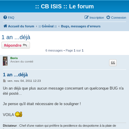
:: CB ISIS :: Le forum
FAQ
Inscription
Connexion
Accueil du forum
:: Général ::
Bugs, messages d'erreurs
1 an ...déjà
Répondre
6 messages • Page
1
sur
1
Boris
Ancien du comité
1 an ...déjà
M
ven. nov. 04, 2011 12:23
e
s
Un an déjà que plus aucun message concernant un quelconque BUG n'a
s
été posté...
a
g
e
Je pense qu'il était nécessaire de le souligner !
VOILA
Dictateur
: Chef d'une nation qui préfère la pestilence du despotisme à la plaie de