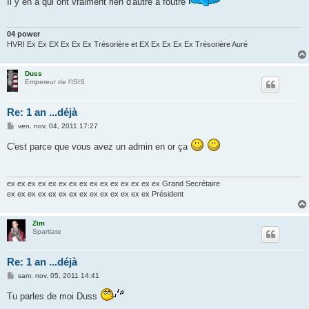
Il y en a qui ont vraiment rien d'autre à foutre
a
g
e
04 power
HVRI Ex Ex EX Ex Ex Ex Trésorière et EX Ex Ex Ex Ex Trésorière Auré
Duss
Empereur de l'ISIS
Re: 1 an ...déjà
M
ven. nov. 04, 2011 17:27
e
s
C'est parce que vous avez un admin en or ça
s
a
g
e
ex ex ex ex ex ex ex ex ex ex ex ex ex ex ex Grand Secrétaire
ex ex ex ex ex ex ex ex ex ex ex ex ex ex Président
Zim
Spartiate
Re: 1 an ...déjà
M
sam. nov. 05, 2011 14:41
e
s
Tu parles de moi Duss
s
a