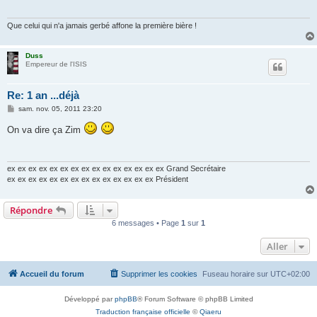
g
e
Que celui qui n'a jamais gerbé affone la première bière !
Duss
Empereur de l'ISIS
Re: 1 an ...déjà
M
sam. nov. 05, 2011 23:20
e
s
On va dire ça Zim
s
a
g
e
ex ex ex ex ex ex ex ex ex ex ex ex ex ex ex Grand Secrétaire
ex ex ex ex ex ex ex ex ex ex ex ex ex ex Président
Répondre
6 messages • Page
1
sur
1
Aller
Accueil du forum
Supprimer les cookies
Fuseau horaire sur
UTC+02:00
Développé par
phpBB
® Forum Software © phpBB Limited
Traduction française officielle
©
Qiaeru