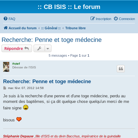
:: CB ISIS :: Le forum
FAQ
Inscription
Connexion
Accueil du forum
:: Général ::
Tribune libre
Recherche: Penne et toge médecine
Répondre
5 messages • Page
1
sur
1
#stef
Déesse de l'ISIS
Recherche: Penne et toge médecine
M
mar. févr. 07, 2012 14:58
e
s
Je suis à la recherche d'une penne et d'une toge médecine, perdu au
s
moment des baptêmes, si ça dit quelque chose quelqu'un merci de me
a
g
faire signe
e
bisous
Stéphanie Depauw
,fille d'ISIS et du divin Bacchus, impératrice de la guindaille