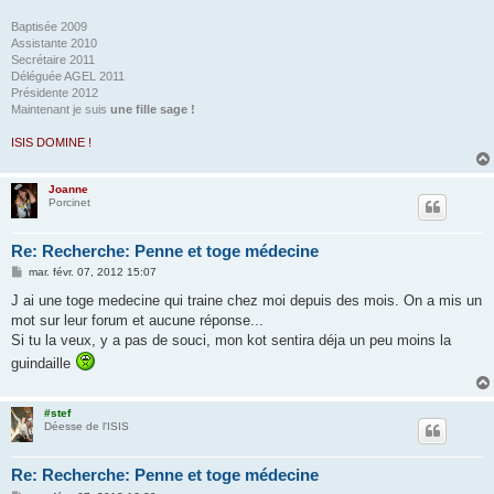
Baptisée 2009
Assistante 2010
Secrétaire 2011
Déléguée AGEL 2011
Présidente 2012
Maintenant je suis
une fille sage !
ISIS DOMINE !
Joanne
Porcinet
Re: Recherche: Penne et toge médecine
M
mar. févr. 07, 2012 15:07
e
s
J ai une toge medecine qui traine chez moi depuis des mois. On a mis un
s
mot sur leur forum et aucune réponse...
a
g
Si tu la veux, y a pas de souci, mon kot sentira déja un peu moins la
e
guindaille
#stef
Déesse de l'ISIS
Re: Recherche: Penne et toge médecine