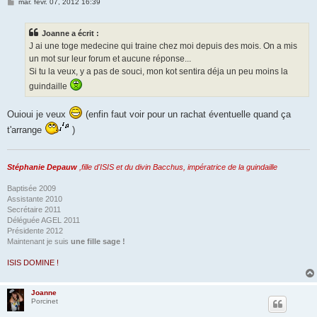
M
mar. févr. 07, 2012 16:39
e
s
s
Joanne a écrit :
a
g
J ai une toge medecine qui traine chez moi depuis des mois. On a mis
e
un mot sur leur forum et aucune réponse...
Si tu la veux, y a pas de souci, mon kot sentira déja un peu moins la
guindaille
Ouioui je veux
(enfin faut voir pour un rachat éventuelle quand ça
t'arrange
)
Stéphanie Depauw
,fille d'ISIS et du divin Bacchus, impératrice de la guindaille
Baptisée 2009
Assistante 2010
Secrétaire 2011
Déléguée AGEL 2011
Présidente 2012
Maintenant je suis
une fille sage !
ISIS DOMINE !
Joanne
Porcinet