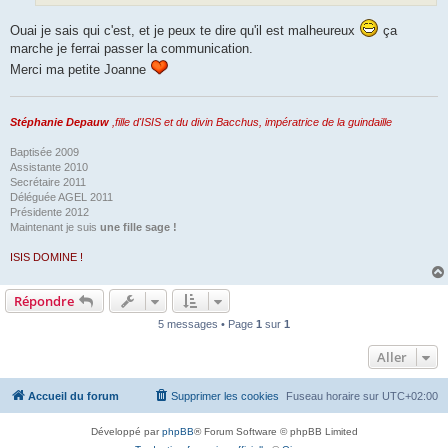
Ouai je sais qui c'est, et je peux te dire qu'il est malheureux
ça
marche je ferrai passer la communication.
Merci ma petite Joanne
Stéphanie Depauw
,fille d'ISIS et du divin Bacchus, impératrice de la guindaille
Baptisée 2009
Assistante 2010
Secrétaire 2011
Déléguée AGEL 2011
Présidente 2012
Maintenant je suis
une fille sage !
ISIS DOMINE !
Répondre
5 messages • Page
1
sur
1
Aller
Accueil du forum
Supprimer les cookies
Fuseau horaire sur
UTC+02:00
Développé par
phpBB
® Forum Software © phpBB Limited