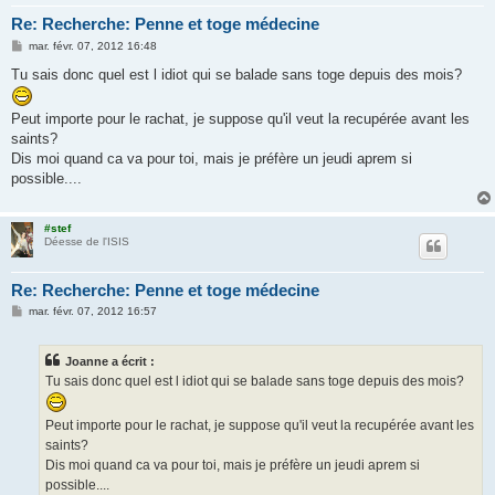
Re: Recherche: Penne et toge médecine
M
mar. févr. 07, 2012 16:48
e
s
Tu sais donc quel est l idiot qui se balade sans toge depuis des mois?
s
a
g
Peut importe pour le rachat, je suppose qu'il veut la recupérée avant les
e
saints?
Dis moi quand ca va pour toi, mais je préfère un jeudi aprem si
possible....
#stef
Déesse de l'ISIS
Re: Recherche: Penne et toge médecine
M
mar. févr. 07, 2012 16:57
e
s
s
Joanne a écrit :
a
g
Tu sais donc quel est l idiot qui se balade sans toge depuis des mois?
e
Peut importe pour le rachat, je suppose qu'il veut la recupérée avant les
saints?
Dis moi quand ca va pour toi, mais je préfère un jeudi aprem si
possible....