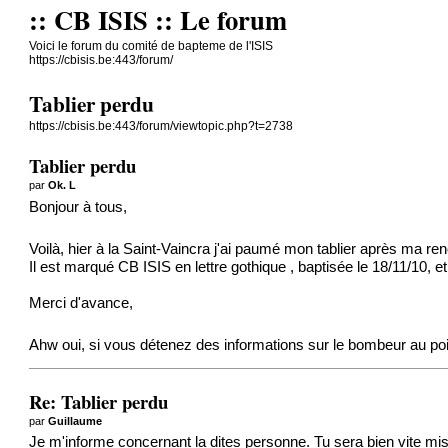
:: CB ISIS :: Le forum
Voici le forum du comité de bapteme de l'ISIS
https://cbisis.be:443/forum/
Tablier perdu
https://cbisis.be:443/forum/viewtopic.php?t=2738
Tablier perdu
par
Ok. L
Bonjour à tous,
Voilà, hier à la Saint-Vaincra j'ai paumé mon tablier après ma re
Il est marqué CB ISIS en lettre gothique , baptisée le 18/11/10, et
Merci d'avance,
Ahw oui, si vous détenez des informations sur le bombeur au po
Re: Tablier perdu
par
Guillaume
Je m'informe concernant la dites personne. Tu sera bien vite mise