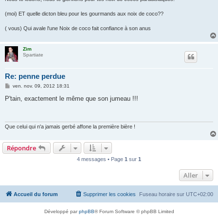
(moi) ET quelle dicton bleu pour les gourmands aux noix de coco??
( vous) Qui avale l'une Noix de coco fait confiance à son anus
Zim
Spartiate
Re: penne perdue
M
ven. nov. 09, 2012 18:31
e
s
P'tain, exactement le même que son jumeau !!!
s
a
g
e
Que celui qui n'a jamais gerbé affone la première bière !
Répondre
4 messages • Page
1
sur
1
Aller
Accueil du forum
Supprimer les cookies
Fuseau horaire sur
UTC+02:00
Développé par
phpBB
® Forum Software © phpBB Limited