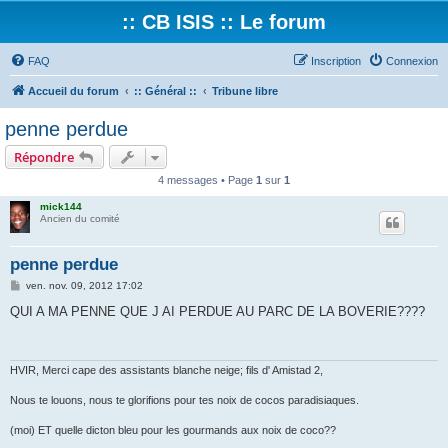
:: CB ISIS :: Le forum
FAQ
Inscription
Connexion
Accueil du forum
:: Général ::
Tribune libre
penne perdue
Répondre
4 messages • Page
1
sur
1
mick144
Ancien du comité
penne perdue
M
ven. nov. 09, 2012 17:02
e
s
QUI A MA PENNE QUE J AI PERDUE AU PARC DE LA BOVERIE????
s
a
g
e
HVIR, Merci cape des assistants blanche neige; fils d' Amistad 2,
Nous te louons, nous te glorifions pour tes noix de cocos paradisiaques.
(moi) ET quelle dicton bleu pour les gourmands aux noix de coco??