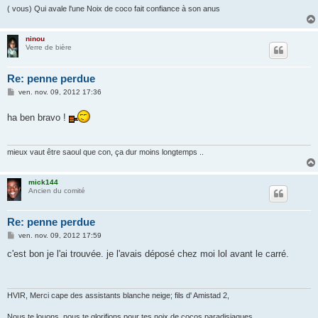
( vous) Qui avale l'une Noix de coco fait confiance à son anus
ninou
Verre de bière
Re: penne perdue
M
ven. nov. 09, 2012 17:36
e
s
ha ben bravo !
s
a
g
e
mieux vaut être saoul que con, ça dur moins longtemps ..
mick144
Ancien du comité
Re: penne perdue
M
ven. nov. 09, 2012 17:59
e
s
c'est bon je l'ai trouvée. je l'avais déposé chez moi lol avant le carré.
s
a
g
e
HVIR, Merci cape des assistants blanche neige; fils d' Amistad 2,
Nous te louons, nous te glorifions pour tes noix de cocos paradisiaques.