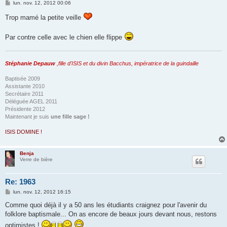
M
lun. nov. 12, 2012 00:06
e
s
Trop mamé la petite veille
s
a
g
Par contre celle avec le chien elle flippe
e
Stéphanie Depauw
,fille d'ISIS et du divin Bacchus, impératrice de la guindaille
Baptisée 2009
Assistante 2010
Secrétaire 2011
Déléguée AGEL 2011
Présidente 2012
Maintenant je suis
une fille sage !
ISIS DOMINE !
Benja
Verre de bière
Re: 1963
M
lun. nov. 12, 2012 16:15
e
s
Comme quoi déjà il y a 50 ans les étudiants craignez pour l'avenir du
s
folklore baptismale... On as encore de beaux jours devant nous, restons
a
g
optimistes !