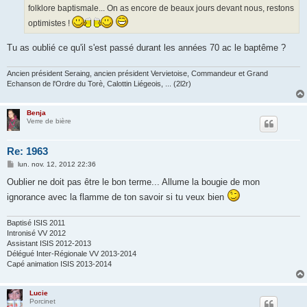
e
folklore baptismale... On as encore de beaux jours devant nous, restons
optimistes !
Tu as oublié ce qu'il s'est passé durant les années 70 ac le baptême ?
Ancien président Seraing, ancien président Vervietoise, Commandeur et Grand
Echanson de l'Ordre du Torè, Calottin Liégeois, ... (2l2r)
Benja
Verre de bière
Re: 1963
M
lun. nov. 12, 2012 22:36
e
s
Oublier ne doit pas être le bon terme... Allume la bougie de mon
s
ignorance avec la flamme de ton savoir si tu veux bien
a
g
e
Baptisé ISIS 2011
Intronisé VV 2012
Assistant ISIS 2012-2013
Délégué Inter-Régionale VV 2013-2014
Capé animation ISIS 2013-2014
Lucie
Porcinet