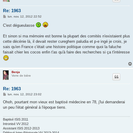
Re: 1963
M
lun. nov. 12, 2012 22:52
e
s
C'est dégueulasse
s
a
g
Et sinon si ma mémoire est bonne la plupart des comités n'existaient plus
e
cette décénie là, il devait rester cureghem paludia et p-e ingé je crois, je
sais qu'en France c'était une histoire politique comme quoi la faluche
faisait chier les cocos enfin t'as qu'à faire des recherches si ça t'intéresse
Benja
Verre de bière
Re: 1963
M
lun. nov. 12, 2012 23:02
e
s
Ohoh, pourtant mon vieux est baptisé médecine en 78, j'lui demanderai
s
un peu l'état général à l'époque tiens.
a
g
e
Baptisé ISIS 2011
Intronisé VV 2012
Assistant ISIS 2012-2013
Délégué Inter-Régionale VV 2013-2014