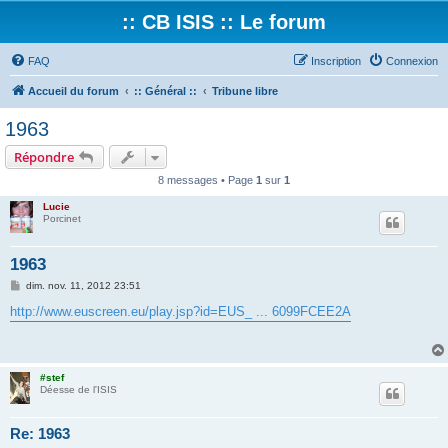
:: CB ISIS :: Le forum
FAQ
Inscription
Connexion
Accueil du forum
:: Général ::
Tribune libre
1963
Répondre
8 messages • Page
1
sur
1
Lucie
Porcinet
1963
M
dim. nov. 11, 2012 23:51
e
s
http://www.euscreen.eu/play.jsp?id=EUS_ ... 6099FCEE2A
s
a
g
e
#stef
Déesse de l'ISIS
Re: 1963