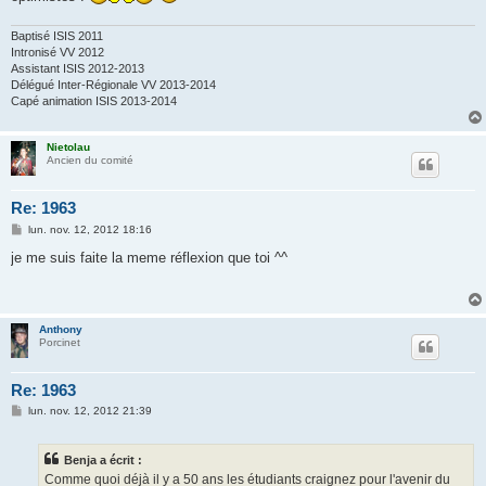
e
Baptisé ISIS 2011
Intronisé VV 2012
Assistant ISIS 2012-2013
Délégué Inter-Régionale VV 2013-2014
Capé animation ISIS 2013-2014
Nietolau
Ancien du comité
Re: 1963
M
lun. nov. 12, 2012 18:16
e
s
je me suis faite la meme réflexion que toi ^^
s
a
g
e
Anthony
Porcinet
Re: 1963
M
lun. nov. 12, 2012 21:39
e
s
s
Benja a écrit :
a
g
Comme quoi déjà il y a 50 ans les étudiants craignez pour l'avenir du