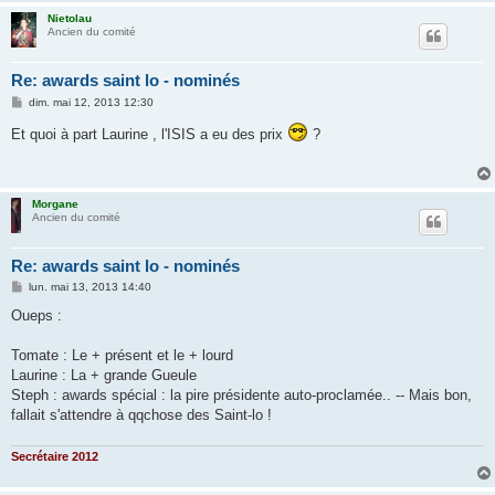
Nietolau
Ancien du comité
Re: awards saint lo - nominés
M
dim. mai 12, 2013 12:30
e
s
Et quoi à part Laurine , l'ISIS a eu des prix
?
s
a
g
e
Morgane
Ancien du comité
Re: awards saint lo - nominés
M
lun. mai 13, 2013 14:40
e
s
Oueps :
s
a
g
Tomate : Le + présent et le + lourd
e
Laurine : La + grande Gueule
Steph : awards spécial : la pire présidente auto-proclamée.. -- Mais bon,
fallait s'attendre à qqchose des Saint-lo !
Secrétaire 2012