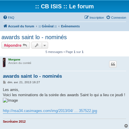
:: CB ISIS :: Le forum
FAQ
Inscription
Connexion
Accueil du forum
:: Général ::
Evènements
awards saint lo - nominés
Répondre
5 messages • Page
1
sur
1
Morgane
Ancien du comité
awards saint lo - nominés
M
dim. avr. 21, 2013 16:27
e
s
Les amis,
s
Voici les nominations de la soirée des awards Saint lo qui a lieu ce jeudi !
a
g
e
http://nsa34.casimages.com/img/2013/04/ ... 357522.jpg
Secrétaire 2012