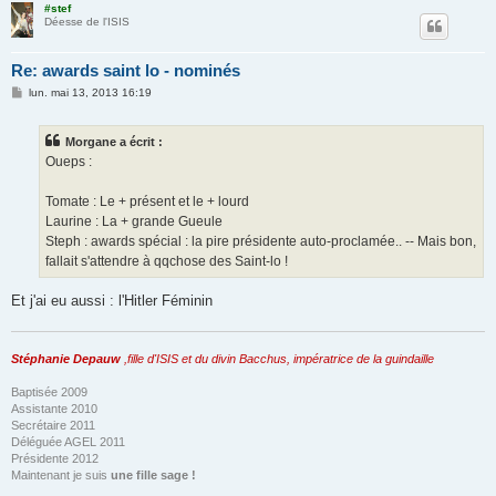
#stef
Déesse de l'ISIS
Re: awards saint lo - nominés
M
lun. mai 13, 2013 16:19
e
s
s
Morgane a écrit :
a
g
Oueps :
e
Tomate : Le + présent et le + lourd
Laurine : La + grande Gueule
Steph : awards spécial : la pire présidente auto-proclamée.. -- Mais bon,
fallait s'attendre à qqchose des Saint-lo !
Et j'ai eu aussi : l'Hitler Féminin
Stéphanie Depauw
,fille d'ISIS et du divin Bacchus, impératrice de la guindaille
Baptisée 2009
Assistante 2010
Secrétaire 2011
Déléguée AGEL 2011
Présidente 2012
Maintenant je suis
une fille sage !