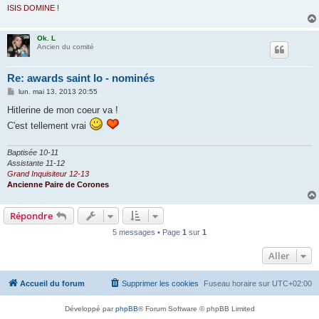
ISIS DOMINE !
Ok. L
Ancien du comité
Re: awards saint lo - nominés
M
lun. mai 13, 2013 20:55
e
s
Hitlerine de mon coeur va !
s
C'est tellement vrai
a
g
e
Baptisée 10-11
Assistante 11-12
Grand Inquisiteur 12-13
Ancienne Paire de Corones
Répondre
5 messages • Page
1
sur
1
Aller
Accueil du forum
Supprimer les cookies
Fuseau horaire sur
UTC+02:00
Développé par
phpBB
® Forum Software © phpBB Limited