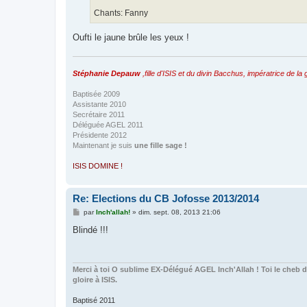
Chants: Fanny
Oufti le jaune brûle les yeux !
Stéphanie Depauw
,fille d'ISIS et du divin Bacchus, impératrice de la g
Baptisée 2009
Assistante 2010
Secrétaire 2011
Déléguée AGEL 2011
Présidente 2012
Maintenant je suis
une fille sage !
ISIS DOMINE !
Re: Elections du CB Jofosse 2013/2014
M
par
Inch'allah!
»
dim. sept. 08, 2013 21:06
e
s
Blindé !!!
s
a
g
e
Merci à toi O sublime EX-Délégué AGEL Inch'Allah ! Toi le cheb de
gloire à ISIS.
Baptisé 2011