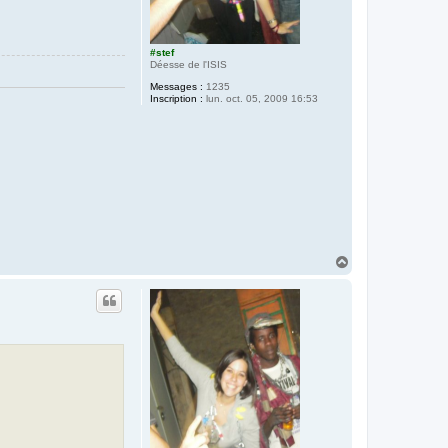
#stef
Déesse de l'ISIS
Messages :
1235
Inscription :
lun. oct. 05, 2009 16:53
H
a
u
t