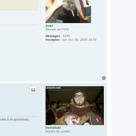
#stef
Déesse de l'ISIS
Messages :
1235
Inscription :
lun. oct. 05, 2009 16:53
H
a
u
t
oire à ta grandeur,
Inch'allah!
Ancien du comité