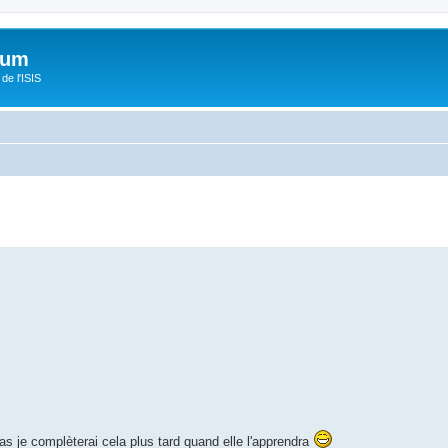
orum
de l'ISIS
as je complèterai cela plus tard quand elle l'apprendra