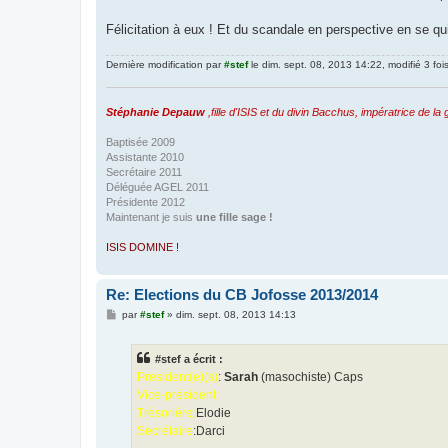
Félicitation à eux ! Et du scandale en perspective en se qu
Dernière modification par
#stef
le dim. sept. 08, 2013 14:22, modifié 3 fois
Stéphanie Depauw
,fille d'ISIS et du divin Bacchus, impératrice de la g
Baptisée 2009
Assistante 2010
Secrétaire 2011
Déléguée AGEL 2011
Présidente 2012
Maintenant je suis
une fille sage !
ISIS DOMINE !
Re: Elections du CB Jofosse 2013/2014
M
par
#stef
»
dim. sept. 08, 2013 14:13
e
s
s
#stef a écrit :
a
g
President(e)(s)
:
Sarah
(masochiste) Caps
e
Vice-président:
Trésorière:
Elodie
Secrétaire
:Darci