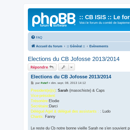
:: CB ISIS :: Le f
Voici le forum du comité de bapteme 
FAQ
Accueil du forum
:: Général ::
Evènements
Elections du CB Jofosse 2013/2014
Répondre
Elections du CB Jofosse 2013/2014
M
par
#stef
»
dim. sept. 08, 2013 14:12
e
s
President(e)(s)
:
Sarah
(masochiste) & Caps
s
Vice-président:
a
g
Trésorière:
Elodie
e
Secrétaire
:Darci
Délégué Agel & délégué des assistants :
: Ludo
Chants:
Fanny
Le reste du Cb notre bonne vieille Sarah ne s'en souvient p