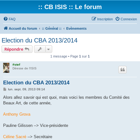
:: CB ISIS :: Le forum
FAQ
Inscription
Connexion
Accueil du forum
:: Général ::
Evènements
Election du CBA 2013/2014
Répondre
1 message • Page
1
sur
1
#stef
Déesse de l'ISIS
Election du CBA 2013/2014
M
lun. sept. 09, 2013 09:14
e
s
Alors allez savoir qui est quoi, mais voici les membres du Comité des
s
Beaux Art, de cette année,
a
g
e
Anthony Grova
Pauline Gilissen --> Vice-présidente
Céline Sacré
--> Secrétaire