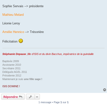
Sophie Servais --> présidente
Mathieu Melard
Léonie Leroy
Amélie Hennico
--> Trésorière
Félicitation
Stéphanie Depauw
,fille d'ISIS et du divin Bacchus, impératrice de la guindaille
Baptisée 2009
Assistante 2010
Secrétaire 2011
Déléguée AGEL 2011
Présidente 2012
Maintenant je suis
une fille sage !
ISIS DOMINE !
Répondre
1 message • Page
1
sur
1