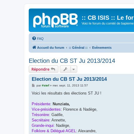
:: CB ISIS :: Le f
Voici le forum du comité de bapteme 
FAQ
Accueil du forum
:: Général ::
Evènements
Election du CB ST Ju 2013/2014
Répondre
Election du CB ST Ju 2013/2014
M
par
#stef
»
mer. sept. 11, 2013 11:57
e
s
Voici les résultats des élections ST JU !
s
a
g
Présidente
:
Nunziata,
e
Vice-présidentes
: Florence & Nadège,
Trésorière:
Gaëlle,
Secrétaire:
Annette,
Grande-inqui:
Nadège,
Folklore & Délégué AGEL:
Alexandre,