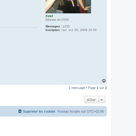
#stef
Déesse de l'ISIS
Messages :
1235
Inscription :
lun. oct. 05, 2009 16:53
H
a
1 message • Page
1
sur
1
u
t
Aller
Supprimer les cookies
Fuseau horaire sur
UTC+02:00