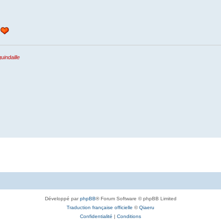
uindaille
Développé par
phpBB
® Forum Software © phpBB Limited
Traduction française officielle
©
Qiaeru
Confidentialité
|
Conditions