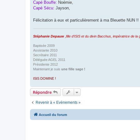
Capé Bouffe:
Noémie,
Capé Sécu:
Jayson,
Félicitation à eux et particulièrement à ma Bleuette NUN !!
Stéphanie Depauw
,fille d'ISIS et du divin Bacchus, impératrice de la g
Baptisée 2009
Assistante 2010
Secrétaire 2011
Déléguée AGEL 2011
Présidente 2012
Maintenant je suis
une fille sage !
ISIS DOMINE !
Répondre
Revenir à « Evènements »
Accueil du forum