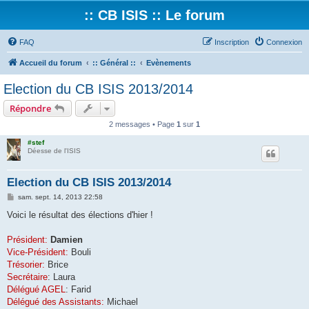
:: CB ISIS :: Le forum
FAQ
Inscription
Connexion
Accueil du forum
:: Général ::
Evènements
Election du CB ISIS 2013/2014
Répondre
2 messages • Page
1
sur
1
#stef
Déesse de l'ISIS
Election du CB ISIS 2013/2014
M
sam. sept. 14, 2013 22:58
e
s
Voici le résultat des élections d'hier !
s
a
g
Président:
Damien
e
Vice-Président:
Bouli
Trésorier:
Brice
Secrétaire
: Laura
Délégué AGEL
: Farid
Délégué des Assistants:
Michael