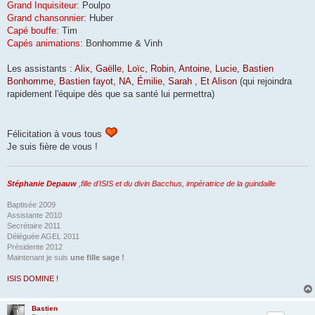
Grand Inquisiteur:
Poulpo
Grand chansonnier
: Huber
Capé bouffe:
Tim
Capés animations:
Bonhomme & Vinh
Les assistants :
Alix, Gaëlle, Loïc, Robin, Antoine, Lucie, Bastien
Bonhomme, Bastien fayot, NA, Émilie, Sarah , Et Alison
(qui rejoindra
rapidement l'équipe dès que sa santé lui permettra)
Félicitation à vous tous
Je suis fière de vous !
Stéphanie Depauw
,fille d'ISIS et du divin Bacchus, impératrice de la guindaille
Baptisée 2009
Assistante 2010
Secrétaire 2011
Déléguée AGEL 2011
Présidente 2012
Maintenant je suis
une fille sage !
ISIS DOMINE !
Bastien