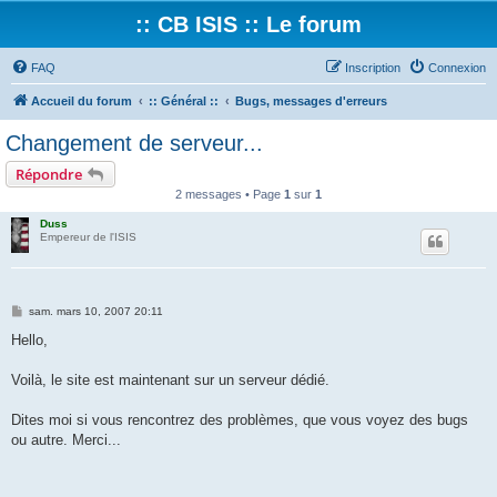
:: CB ISIS :: Le forum
FAQ
Inscription
Connexion
Accueil du forum
:: Général ::
Bugs, messages d'erreurs
Changement de serveur...
Répondre
2 messages • Page
1
sur
1
Duss
Empereur de l'ISIS
M
sam. mars 10, 2007 20:11
e
s
Hello,
s
a
g
Voilà, le site est maintenant sur un serveur dédié.
e
Dites moi si vous rencontrez des problèmes, que vous voyez des bugs
ou autre. Merci...