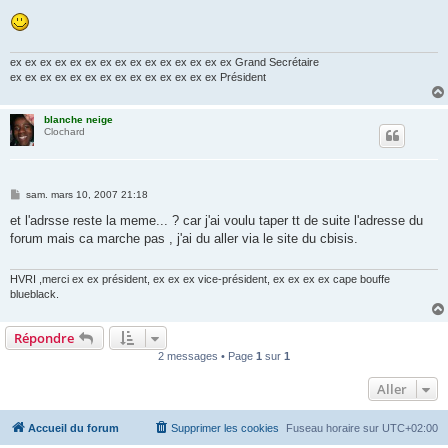
ex ex ex ex ex ex ex ex ex ex ex ex ex ex ex Grand Secrétaire
ex ex ex ex ex ex ex ex ex ex ex ex ex ex Président
blanche neige
Clochard
M
sam. mars 10, 2007 21:18
e
s
et l'adrsse reste la meme... ? car j'ai voulu taper tt de suite l'adresse du
s
forum mais ca marche pas , j'ai du aller via le site du cbisis.
a
g
e
HVRI ,merci ex ex président, ex ex ex vice-président, ex ex ex ex cape bouffe
blueblack.
Répondre
2 messages • Page
1
sur
1
Aller
Accueil du forum
Supprimer les cookies
Fuseau horaire sur
UTC+02:00