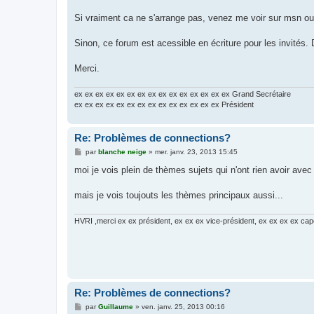
Si vraiment ca ne s'arrange pas, venez me voir sur msn ou
Sinon, ce forum est acessible en écriture pour les invités.
Merci.
ex ex ex ex ex ex ex ex ex ex ex ex ex ex ex Grand Secrétaire
ex ex ex ex ex ex ex ex ex ex ex ex ex ex Président
Re: Problèmes de connections?
M
par
blanche neige
»
mer. janv. 23, 2013 15:45
e
s
moi je vois plein de thèmes sujets qui n'ont rien avoir ave
s
a
g
mais je vois toujouts les thèmes principaux aussi...
e
HVRI ,merci ex ex président, ex ex ex vice-président, ex ex ex ex cap
Re: Problèmes de connections?
M
par
Guillaume
»
ven. janv. 25, 2013 00:16