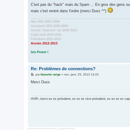
e
s
C'est pas du "hack" mais du Spam ... En gros des gens ou d
s
mais c'est rentré dans l'ordre (merci Duss ^^)
a
g
e
Néo ISIS 2007-2008
Assistant ISIS 2008-2009
Année "blanche" en 2009-2010
Capé web 2010-2011
Président 2011-2012
Ancien 2012-2013
Isis Power !
Re: Problèmes de connections?
M
par
blanche neige
»
ven. janv. 25, 2013 14:23
e
s
Merci Duss
s
a
g
e
HVRI ,merci ex ex président, ex ex ex vice-président, ex ex ex ex cap