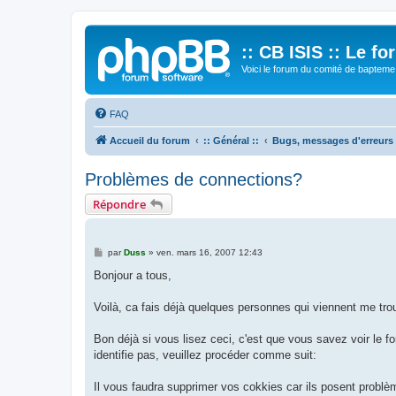
:: CB ISIS :: Le f
Voici le forum du comité de bapteme 
FAQ
Accueil du forum
:: Général ::
Bugs, messages d'erreurs
Problèmes de connections?
Répondre
M
par
Duss
»
ven. mars 16, 2007 12:43
e
s
Bonjour a tous,
s
a
g
Voilà, ca fais déjà quelques personnes qui viennent me tr
e
Bon déjà si vous lisez ceci, c'est que vous savez voir le 
identifie pas, veuillez procéder comme suit:
Il vous faudra supprimer vos cokkies car ils posent problè