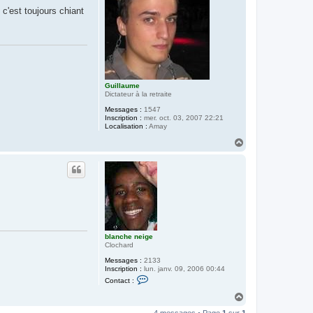
r
c'est toujours chiant
b
l
a
n
c
h
e
n
e
Guillaume
i
Dictateur à la retraite
g
e
Messages :
1547
Inscription :
mer. oct. 03, 2007 22:21
Localisation :
Amay
H
a
u
t
blanche neige
Clochard
Messages :
2133
Inscription :
lun. janv. 09, 2006 00:44
C
Contact :
o
n
H
t
a
a