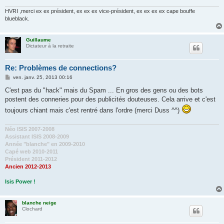
HVRI ,merci ex ex président, ex ex ex vice-président, ex ex ex ex cape bouffe
blueblack.
Guillaume
Dictateur à la retraite
Re: Problèmes de connections?
M
ven. janv. 25, 2013 00:16
e
s
C'est pas du "hack" mais du Spam ... En gros des gens ou des bots
s
postent des conneries pour des publicités douteuses. Cela arrive et c'est
a
g
toujours chiant mais c'est rentré dans l'ordre (merci Duss ^^)
e
Néo ISIS 2007-2008
Assistant ISIS 2008-2009
Année "blanche" en 2009-2010
Capé web 2010-2011
Président 2011-2012
Ancien 2012-2013
Isis Power !
blanche neige
Clochard