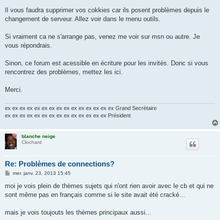
Il vous faudra supprimer vos cokkies car ils posent problèmes depuis le
changement de serveur. Allez voir dans le menu outils.
Si vraiment ca ne s'arrange pas, venez me voir sur msn ou autre. Je
vous répondrais.
Sinon, ce forum est acessible en écriture pour les invités. Donc si vous
rencontrez des problèmes, mettez les ici.
Merci.
ex ex ex ex ex ex ex ex ex ex ex ex ex ex ex Grand Secrétaire
ex ex ex ex ex ex ex ex ex ex ex ex ex ex Président
blanche neige
Clochard
Re: Problèmes de connections?
M
mer. janv. 23, 2013 15:45
e
s
moi je vois plein de thèmes sujets qui n'ont rien avoir avec le cb et qui ne
s
sont même pas en français comme si le site avait été cracké...
a
g
e
mais je vois toujouts les thèmes principaux aussi...