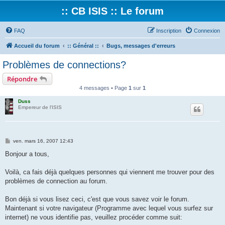
:: CB ISIS :: Le forum
FAQ
Inscription
Connexion
Accueil du forum
:: Général ::
Bugs, messages d'erreurs
Problèmes de connections?
Répondre
4 messages • Page
1
sur
1
Duss
Empereur de l'ISIS
M
ven. mars 16, 2007 12:43
e
s
Bonjour a tous,
s
a
g
Voilà, ca fais déjà quelques personnes qui viennent me trouver pour des
e
problèmes de connection au forum.
Bon déjà si vous lisez ceci, c'est que vous savez voir le forum.
Maintenant si votre navigateur (Programme avec lequel vous surfez sur
internet) ne vous identifie pas, veuillez procéder comme suit: