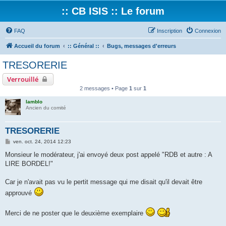
:: CB ISIS :: Le forum
FAQ
Inscription
Connexion
Accueil du forum
:: Général ::
Bugs, messages d'erreurs
TRESORERIE
Verrouillé
2 messages • Page
1
sur
1
lamblo
Ancien du comité
TRESORERIE
M
ven. oct. 24, 2014 12:23
e
s
Monsieur le modérateur, j'ai envoyé deux post appelé "RDB et autre : A
s
LIRE BORDEL!"
a
g
e
Car je n'avait pas vu le pertit message qui me disait qu'il devait être
approuvé
Merci de ne poster que le deuxième exemplaire