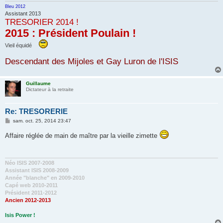
Bleu 2012
Assistant 2013
TRESORIER 2014 !
2015 : Président Poulain !
Vieil équidé
Descendant des Mijoles et Gay Luron de l'ISIS
Guillaume
Dictateur à la retraite
Re: TRESORERIE
M
sam. oct. 25, 2014 23:47
e
s
Affaire réglée de main de maître par la vieille zimette
s
a
g
e
Néo ISIS 2007-2008
Assistant ISIS 2008-2009
Année "blanche" en 2009-2010
Capé web 2010-2011
Président 2011-2012
Ancien 2012-2013
Isis Power !