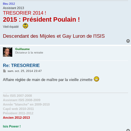
Bleu 2012
Assistant 2013
TRESORIER 2014 !
2015 : Président Poulain !
Vieil équidé
Descendant des Mijoles et Gay Luron de l'ISIS
Guillaume
Dictateur à la retraite
Re: TRESORERIE
M
sam. oct. 25, 2014 23:47
e
s
Affaire réglée de main de maître par la vieille zimette
s
a
g
e
Néo ISIS 2007-2008
Assistant ISIS 2008-2009
Année "blanche" en 2009-2010
Capé web 2010-2011
Président 2011-2012
Ancien 2012-2013
Isis Power !