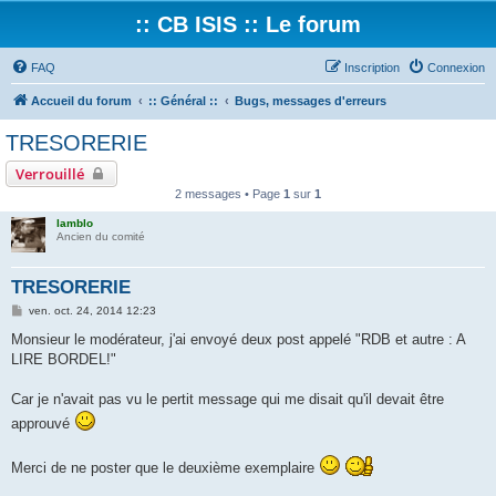
:: CB ISIS :: Le forum
FAQ
Inscription
Connexion
Accueil du forum
:: Général ::
Bugs, messages d'erreurs
TRESORERIE
Verrouillé
2 messages • Page
1
sur
1
lamblo
Ancien du comité
TRESORERIE
M
ven. oct. 24, 2014 12:23
e
s
Monsieur le modérateur, j'ai envoyé deux post appelé "RDB et autre : A
s
LIRE BORDEL!"
a
g
e
Car je n'avait pas vu le pertit message qui me disait qu'il devait être
approuvé
Merci de ne poster que le deuxième exemplaire