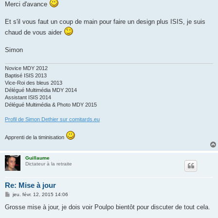
Merci d'avance
Et s'il vous faut un coup de main pour faire un design plus ISIS, je suis
chaud de vous aider
Simon
Novice MDY 2012
Baptisé ISIS 2013
Vice-Roi des bleus 2013
Délégué Multimédia MDY 2014
Assistant ISIS 2014
Délégué Multimédia & Photo MDY 2015
Profil de Simon Dethier sur comitards.eu
Apprenti de la timinisation
Guillaume
Dictateur à la retraite
Re: Mise à jour
M
jeu. févr. 12, 2015 14:06
e
s
Grosse mise à jour, je dois voir Poulpo bientôt pour discuter de tout cela.
s
a