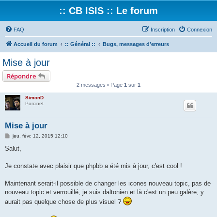
:: CB ISIS :: Le forum
FAQ
Inscription
Connexion
Accueil du forum
:: Général ::
Bugs, messages d'erreurs
Mise à jour
Répondre
2 messages • Page
1
sur
1
SimonD
Porcinet
Mise à jour
M
jeu. févr. 12, 2015 12:10
e
s
Salut,
s
a
g
Je constate avec plaisir que phpbb a été mis à jour, c'est cool !
e
Maintenant serait-il possible de changer les icones nouveau topic, pas de
nouveau topic et verrouillé, je suis daltonien et là c'est un peu galère, y
aurait pas quelque chose de plus visuel ?