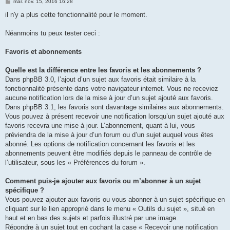
M
mar. nov. 15, 2016 16:28
e
s
il n'y a plus cette fonctionnalité pour le moment.
s
a
g
Néanmoins tu peux tester ceci :
e
Favoris et abonnements
Quelle est la différence entre les favoris et les abonnements ?
Dans phpBB 3.0, l’ajout d’un sujet aux favoris était similaire à la
fonctionnalité présente dans votre navigateur internet. Vous ne receviez
aucune notification lors de la mise à jour d’un sujet ajouté aux favoris.
Dans phpBB 3.1, les favoris sont davantage similaires aux abonnements.
Vous pouvez à présent recevoir une notification lorsqu’un sujet ajouté aux
favoris recevra une mise à jour. L’abonnement, quant à lui, vous
préviendra de la mise à jour d’un forum ou d’un sujet auquel vous êtes
abonné. Les options de notification concernant les favoris et les
abonnements peuvent être modifiés depuis le panneau de contrôle de
l’utilisateur, sous les « Préférences du forum ».
Comment puis-je ajouter aux favoris ou m’abonner à un sujet
spécifique ?
Vous pouvez ajouter aux favoris ou vous abonner à un sujet spécifique en
cliquant sur le lien approprié dans le menu « Outils du sujet », situé en
haut et en bas des sujets et parfois illustré par une image.
Répondre à un sujet tout en cochant la case « Recevoir une notification