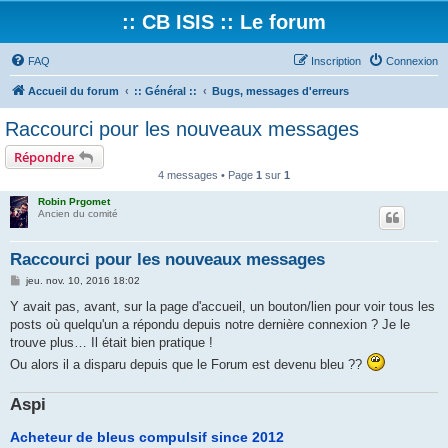
:: CB ISIS :: Le forum
FAQ
Inscription
Connexion
Accueil du forum
:: Général ::
Bugs, messages d'erreurs
Raccourci pour les nouveaux messages
Répondre
4 messages • Page
1
sur
1
Robin Prgomet
Ancien du comité
Raccourci pour les nouveaux messages
M
jeu. nov. 10, 2016 18:02
e
s
Y avait pas, avant, sur la page d'accueil, un bouton/lien pour voir tous les
s
posts où quelqu'un a répondu depuis notre dernière connexion ? Je le
a
g
trouve plus… Il était bien pratique !
e
Ou alors il a disparu depuis que le Forum est devenu bleu ??
Aspi
Acheteur de bleus compulsif since 2012