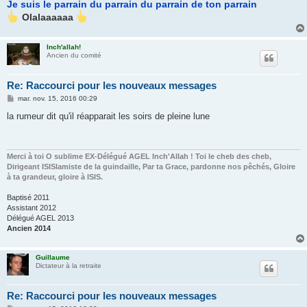
Je suis le parrain du parrain du parrain de ton parrain
Olalaaaaaa
Inch'allah!
Ancien du comité
Re: Raccourci pour les nouveaux messages
M
mar. nov. 15, 2016 00:29
e
s
la rumeur dit qu'il réapparait les soirs de pleine lune
s
a
g
e
Merci à toi O sublime EX-Délégué AGEL Inch'Allah ! Toi le cheb des cheb,
Dirigeant ISISlamiste de la guindaille, Par ta Grace, pardonne nos pêchés, Gloire
à ta grandeur, gloire à ISIS.
Baptisé 2011
Assistant 2012
Délégué AGEL 2013
Ancien 2014
Guillaume
Dictateur à la retraite
Re: Raccourci pour les nouveaux messages