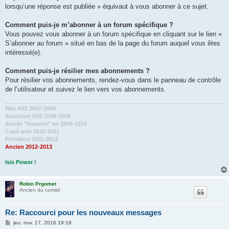
lorsqu’une réponse est publiée » équivaut à vous abonner à ce sujet.
Comment puis-je m’abonner à un forum spécifique ?
Vous pouvez vous abonner à un forum spécifique en cliquant sur le lien «
S’abonner au forum » situé en bas de la page du forum auquel vous êtes
intéressé(e).
Comment puis-je résilier mes abonnements ?
Pour résilier vos abonnements, rendez-vous dans le panneau de contrôle
de l’utilisateur et suivez le lien vers vos abonnements.
Néo ISIS 2007-2008
Assistant ISIS 2008-2009
Année "blanche" en 2009-2010
Capé web 2010-2011
Président 2011-2012
Ancien 2012-2013
Isis Power !
Robin Prgomet
Ancien du comité
Re: Raccourci pour les nouveaux messages
M
jeu. nov. 17, 2016 19:18
e