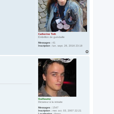
Catherine Toth
Embrillon de guindaille
Messages :
41
Inscription :
lun. sept. 26, 2016 23:18
H
a
u
t
Guillaume
Dictateur à la retraite
Messages :
1547
Inscription :
mer. oct. 03, 2007 22:21
Localisation :
Amay