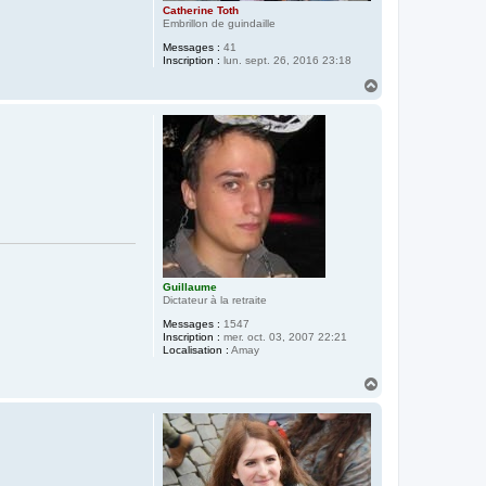
Catherine Toth
Embrillon de guindaille
Messages :
41
Inscription :
lun. sept. 26, 2016 23:18
H
a
u
t
Guillaume
Dictateur à la retraite
Messages :
1547
Inscription :
mer. oct. 03, 2007 22:21
Localisation :
Amay
H
a
u
t