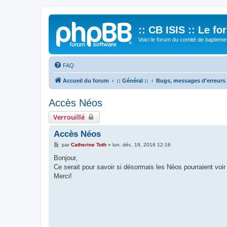
:: CB ISIS :: Le f
Voici le forum du comité de bapteme 
FAQ
Accueil du forum
:: Général ::
Bugs, messages d'erreurs
Accès Néos
Verrouillé
Accès Néos
M
par
Catherine Toth
»
lun. déc. 19, 2016 12:16
e
s
Bonjour,
s
Ce serait pour savoir si désormais les Néos pourraient voi
a
g
Merci!
e