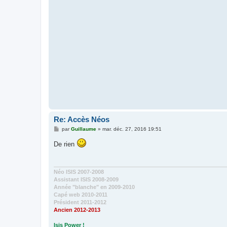
a
g
e
Re: Accès Néos
M
par
Guillaume
»
mar. déc. 27, 2016 19:51
e
s
De rien
s
a
g
e
Néo ISIS 2007-2008
Assistant ISIS 2008-2009
Année "blanche" en 2009-2010
Capé web 2010-2011
Président 2011-2012
Ancien 2012-2013
Isis Power !