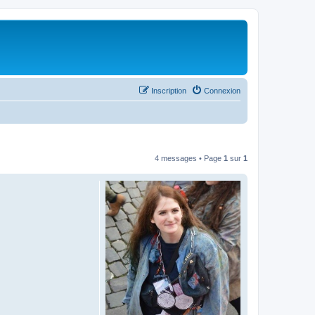
Inscription
Connexion
4 messages • Page
1
sur
1