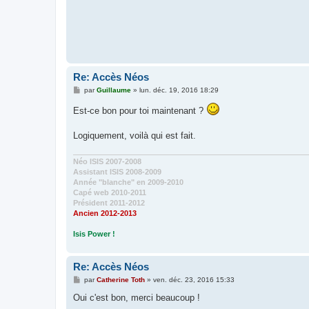
Re: Accès Néos
M
par
Guillaume
»
lun. déc. 19, 2016 18:29
e
s
Est-ce bon pour toi maintenant ?
s
a
g
Logiquement, voilà qui est fait.
e
Néo ISIS 2007-2008
Assistant ISIS 2008-2009
Année "blanche" en 2009-2010
Capé web 2010-2011
Président 2011-2012
Ancien 2012-2013
Isis Power !
Re: Accès Néos
M
par
Catherine Toth
»
ven. déc. 23, 2016 15:33
e
s
Oui c'est bon, merci beaucoup !
s