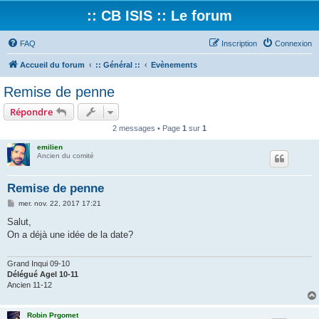
:: CB ISIS :: Le forum
FAQ
Inscription
Connexion
Accueil du forum
:: Général ::
Evènements
Remise de penne
Répondre
2 messages • Page
1
sur
1
emilien
Ancien du comité
Remise de penne
M
mer. nov. 22, 2017 17:21
e
s
Salut,
s
On a déjà une idée de la date?
a
g
e
Grand Inqui 09-10
Délégué Agel 10-11
Ancien 11-12
Robin Prgomet