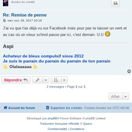
Ancien du comité
Re: Remise de penne
M
mer. nov. 29, 2017 20:18
e
s
J'ai vu que t'as déjà vu sur Facebook mais pour pas te laisser un vent et
s
au cas où un vieux schnol passe par ici, c'est demain. U.U
a
g
e
Aspi
Acheteur de bleus compulsif since 2012
Je suis le parrain du parrain du parrain de ton parrain
Olalaaaaaa
Répondre
2 messages • Page
1
sur
1
Aller
Accueil du forum
Supprimer les cookies
Fuseau horaire sur
UTC+02:00
Développé par
phpBB
® Forum Software © phpBB Limited
Traduction française officielle
©
Qiaeru
Confidentialité
|
Conditions