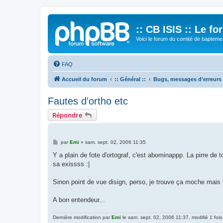
:: CB ISIS :: Le f
Voici le forum du comité de bapteme 
FAQ
Accueil du forum
:: Général ::
Bugs, messages d'erreurs
Fautes d'ortho etc
Répondre
M
par
Emi
»
sam. sept. 02, 2006 11:35
e
s
Y a plain de fote d'ortograf, c'est abominappp. La pirre de t
s
sa exissss :|
a
g
e
Sinon point de vue disign, perso, je trouve ça moche mais 
A bon entendeur...
Dernière modification par
Emi
le sam. sept. 02, 2006 11:37, modifié 1 fois