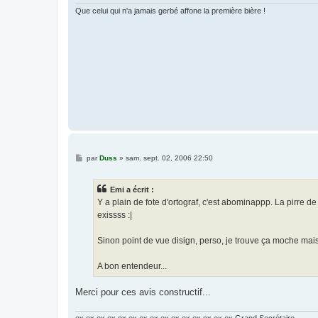
e
Que celui qui n'a jamais gerbé affone la première bière !
M
par
Duss
»
sam. sept. 02, 2006 22:50
e
s
s
Emi a écrit :
a
g
Y a plain de fote d'ortograf, c'est abominappp. La pirre de 
e
exissss :|
Sinon point de vue disign, perso, je trouve ça moche mais
A bon entendeur...
Merci pour ces avis constructif...