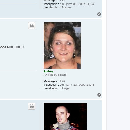
Messages :
884
Inscription :
dim. janv. 08, 2006 16:04
Localisation :
Namur
H
a
u
t
se!!!!!!!!!!!!!
Audrey
Ancien du comité
Messages :
196
Inscription :
ven. janv. 13, 2006 18:48
Localisation :
Liege
H
a
u
t