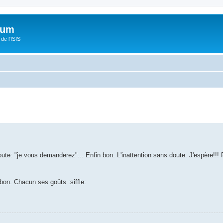
orum
de l'ISIS
oute: "je vous demanderez"... Enfin bon. L'inattention sans doute. J'espère!!! Fo
bon. Chacun ses goûts :siffle:
.