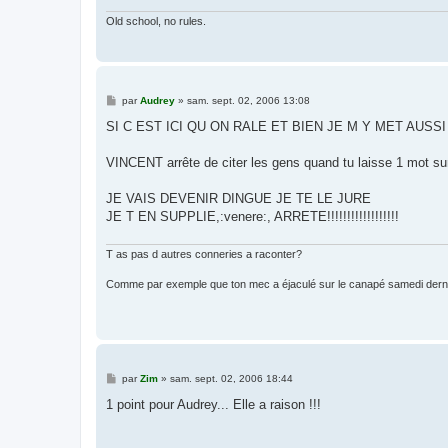
Old school, no rules.
M
par
Audrey
»
sam. sept. 02, 2006 13:08
e
s
SI C EST ICI QU ON RALE ET BIEN JE M Y MET AUSSI 
s
a
g
VINCENT arrête de citer les gens quand tu laisse 1 mot sur 
e
JE VAIS DEVENIR DINGUE JE TE LE JURE
JE T EN SUPPLIE,:venere:, ARRETE!!!!!!!!!!!!!!!!!!
T as pas d autres conneries a raconter?
Comme par exemple que ton mec a éjaculé sur le canapé samedi dern
M
par
Zim
»
sam. sept. 02, 2006 18:44
e
s
1 point pour Audrey... Elle a raison !!!
s
a
g