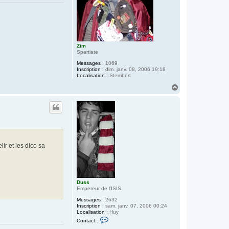
Zim
Spartiate
Messages :
1069
Inscription :
dim. janv. 08, 2006 19:18
Localisation :
Stembert
H
a
u
t
lir et les dico sa
Duss
Empereur de l'ISIS
Messages :
2632
Inscription :
sam. janv. 07, 2006 00:24
Localisation :
Huy
C
Contact :
o