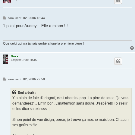
M
sam. sept. 02, 2006 18:44
e
s
1 point pour Audrey... Elle a raison !!!
s
a
g
e
Que celui qui n'a jamais gerbé affone la première bière !
Duss
Empereur de l'ISIS
M
sam. sept. 02, 2006 22:50
e
s
s
Emi a écrit :
a
g
Y a plain de fote d'ortograf, c'est abominappp. La pirre de toute: "je vous
e
demanderez"... Enfin bon. L'inattention sans doute. J'espère!!! Fo s'relir
et les dico sa exissss :|
Sinon point de vue disign, perso, je trouve ça moche mais bon. Chacun
ses goûts :siffle: