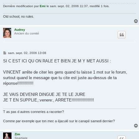
Dernière modification par
Emi
le sam. sept. 02, 2006 11:37, modifié 1 fois.
Old school, no rules.
Audrey
Ancien du comité
M
sam. sept. 02, 2006 13:08
e
s
SI C EST ICI QU ON RALE ET BIEN JE M Y MET AUSSI :
s
a
g
VINCENT arrête de citer les gens quand tu laisse 1 mot sur le forum,
e
surtout quand le message que tu cite est juste au-dessus de ta
réponse!!!!!!!!!!!!!
JE VAIS DEVENIR DINGUE JE TE LE JURE
JE T EN SUPPLIE,:venere:, ARRETE!!!!!!!!!!!!!!!!!!
T as pas d autres conneries a raconter?
Comme par exemple que ton mec a éjaculé sur le canapé samedi dernier?
Zim
Spartiate