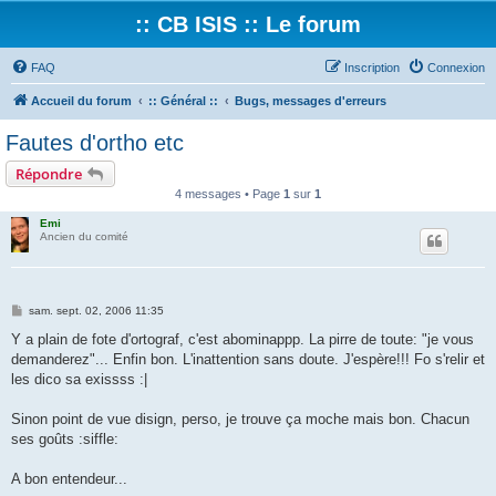
:: CB ISIS :: Le forum
FAQ
Inscription
Connexion
Accueil du forum
:: Général ::
Bugs, messages d'erreurs
Fautes d'ortho etc
Répondre
4 messages • Page
1
sur
1
Emi
Ancien du comité
M
sam. sept. 02, 2006 11:35
e
s
Y a plain de fote d'ortograf, c'est abominappp. La pirre de toute: "je vous
s
demanderez"... Enfin bon. L'inattention sans doute. J'espère!!! Fo s'relir et
a
g
les dico sa exissss :|
e
Sinon point de vue disign, perso, je trouve ça moche mais bon. Chacun
ses goûts :siffle:
A bon entendeur...