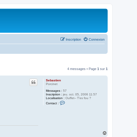
Inscription
Connexion
4 messages • Page
1
sur
1
Sebastien
Porcinet
Messages :
57
Inscription :
jeu. oct. 05, 2006 11:57
Localisation :
Ouffet-- T'es fou ?
C
Contact :
o
n
t
a
c
t
e
r
H
S