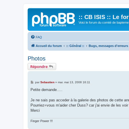
:: CB ISIS :: Le f
Voici le forum du comité de bapteme 
FAQ
Accueil du forum
:: Général ::
Bugs, messages d'erreurs
Photos
Répondre
M
par
Sebastien
»
mar. mai 13, 2008 16:11
e
s
Petite demande.....
s
a
g
Je ne sais pas acceder à la galerie des photos de cette 
e
Pourriez=vous m'aider cher Duss? car j'ai envie de les voi
Merci
Finger Power !!!