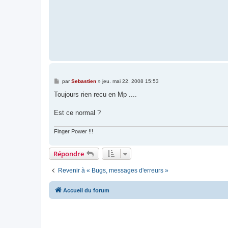
M
par
Sebastien
»
jeu. mai 22, 2008 15:53
e
s
Toujours rien recu en Mp ....
s
a
g
Est ce normal ?
e
Finger Power !!!
Répondre
Revenir à « Bugs, messages d'erreurs »
Accueil du forum