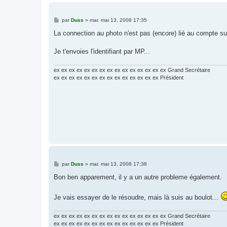
M
par
Duss
»
mar. mai 13, 2008 17:35
e
s
La connection au photo n'est pas (encore) lié au compte sur 
s
a
g
Je t'envoies l'identifiant par MP...
e
ex ex ex ex ex ex ex ex ex ex ex ex ex ex ex Grand Secrétaire
ex ex ex ex ex ex ex ex ex ex ex ex ex ex Président
M
par
Duss
»
mar. mai 13, 2008 17:38
e
s
Bon ben apparement, il y a un autre probleme également.
s
a
g
Je vais essayer de le résoudre, mais là suis au boulot...
e
ex ex ex ex ex ex ex ex ex ex ex ex ex ex ex Grand Secrétaire
ex ex ex ex ex ex ex ex ex ex ex ex ex ex Président