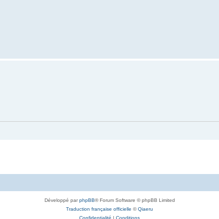
Développé par
phpBB
® Forum Software © phpBB Limited
Traduction française officielle
©
Qiaeru
Confidentialité
|
Conditions