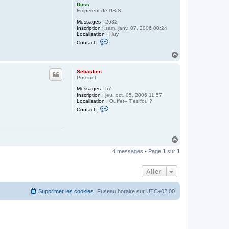
Duss
Empereur de l'ISIS
Messages :
2632
Inscription :
sam. janv. 07, 2006 00:24
Localisation :
Huy
C
Contact :
o
n
H
t
a
a
u
c
Sebastien
t
t
Porcinet
e
Messages :
57
r
Inscription :
jeu. oct. 05, 2006 11:57
D
Localisation :
Ouffet-- T'es fou ?
u
C
s
Contact :
o
s
n
t
a
c
H
t
a
e
4 messages • Page
1
sur
1
u
r
t
S
e
Aller
b
a
s
Supprimer les cookies
Fuseau horaire sur
UTC+02:00
t
i
e
n