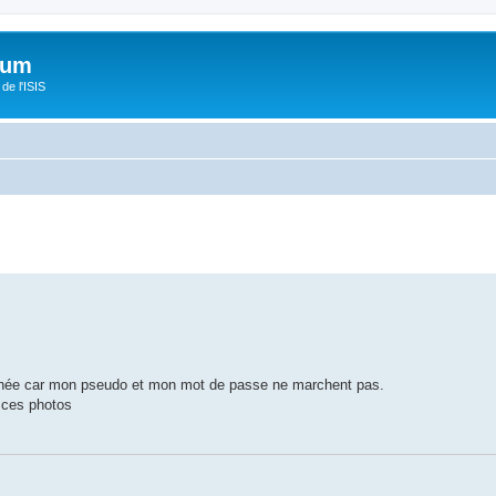
orum
de l'ISIS
année car mon pseudo et mon mot de passe ne marchent pas.
r ces photos