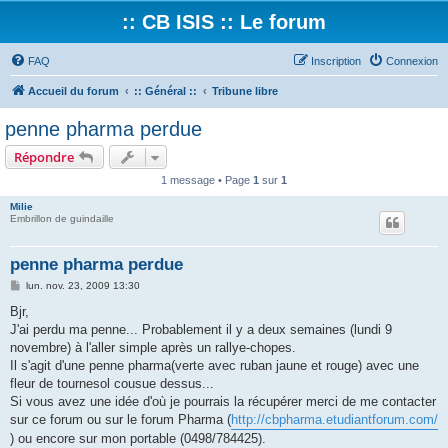
:: CB ISIS :: Le forum
FAQ
Inscription
Connexion
Accueil du forum
:: Général ::
Tribune libre
penne pharma perdue
Répondre
1 message • Page
1
sur
1
Milie
Embrillon de guindaille
penne pharma perdue
M
lun. nov. 23, 2009 13:30
e
s
Bjr,
s
J'ai perdu ma penne... Probablement il y a deux semaines (lundi 9
a
g
novembre) à l'aller simple après un rallye-chopes.
e
Il s'agit d'une penne pharma(verte avec ruban jaune et rouge) avec une
fleur de tournesol cousue dessus...
Si vous avez une idée d'où je pourrais la récupérer merci de me contacter
sur ce forum ou sur le forum Pharma (
http://cbpharma.etudiantforum.com/
) ou encore sur mon portable (0498/784425).