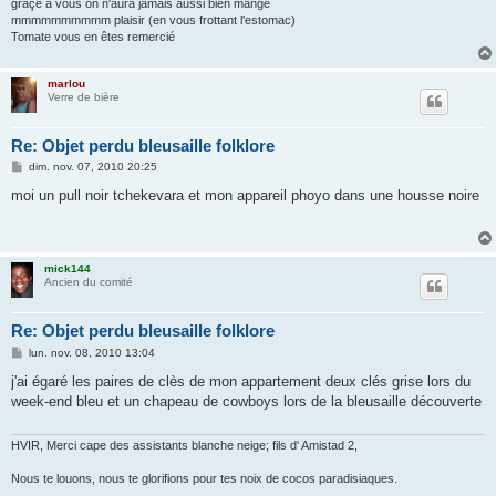
grâçe à vous on n'aura jamais aussi bien mangé
mmmmmmmmmm plaisir (en vous frottant l'estomac)
Tomate vous en êtes remercié
marlou
Verre de bière
Re: Objet perdu bleusaille folklore
M
dim. nov. 07, 2010 20:25
e
s
moi un pull noir tchekevara et mon appareil phoyo dans une housse noire
s
a
g
e
mick144
Ancien du comité
Re: Objet perdu bleusaille folklore
M
lun. nov. 08, 2010 13:04
e
s
j'ai égaré les paires de clès de mon appartement deux clés grise lors du
s
week-end bleu et un chapeau de cowboys lors de la bleusaille découverte
a
g
e
HVIR, Merci cape des assistants blanche neige; fils d' Amistad 2,
Nous te louons, nous te glorifions pour tes noix de cocos paradisiaques.