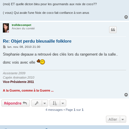
(moi) ET quelle dicton bleu pour les gourmands aux noix de coco??
( vous) Qui avale l'une Noix de coco fait confiance à son anus
trolldecompet
Ancien du comité
Re: Objet perdu bleusaille folklore
M
lun. nov. 08, 2010 21:30
e
s
Stephanie depauw a retrouvé des clés lors du rangement de la salle..
s
a
donc vois avec elle
g
e
Assistante 2009
Capée Animation 2010
Vice-Présidente 2011
A la Guerre, comme à la Guerre ...
Répondre
4 messages • Page
1
sur
1
Aller