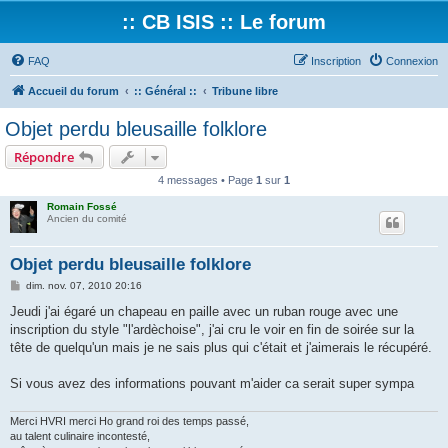
:: CB ISIS :: Le forum
FAQ
Inscription
Connexion
Accueil du forum
:: Général ::
Tribune libre
Objet perdu bleusaille folklore
Répondre
4 messages • Page
1
sur
1
Romain Fossé
Ancien du comité
Objet perdu bleusaille folklore
M
dim. nov. 07, 2010 20:16
e
s
Jeudi j'ai égaré un chapeau en paille avec un ruban rouge avec une
s
inscription du style "l'ardèchoise", j'ai cru le voir en fin de soirée sur la
a
g
tête de quelqu'un mais je ne sais plus qui c'était et j'aimerais le récupéré.
e
Si vous avez des informations pouvant m'aider ca serait super sympa
Merci HVRI merci Ho grand roi des temps passé,
au talent culinaire incontesté,