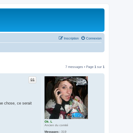
Inscription
Connexion
7 messages • Page
1
sur
1
ue chose, ce serait
Ok. L
Ancien du comité
Messages :
319