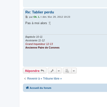
Re: Tablier perdu
M
par
Ok. L
»
dim. févr. 26, 2012 19:23
e
s
Pas à moi alors :'(
s
a
g
e
Baptisée 10-11
Assistante 11-12
Grand Inquisiteur 12-13
Ancienne Paire de Corones
Répondre
Revenir à « Tribune libre »
Accueil du forum