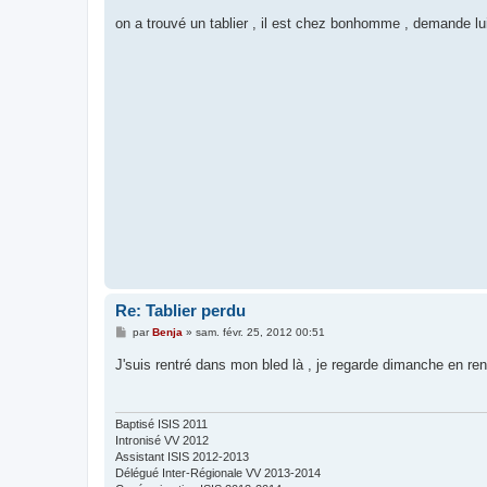
e
s
on a trouvé un tablier , il est chez bonhomme , demande lui 
s
a
g
e
Re: Tablier perdu
M
par
Benja
»
sam. févr. 25, 2012 00:51
e
s
J'suis rentré dans mon bled là , je regarde dimanche en rentr
s
a
g
e
Baptisé ISIS 2011
Intronisé VV 2012
Assistant ISIS 2012-2013
Délégué Inter-Régionale VV 2013-2014