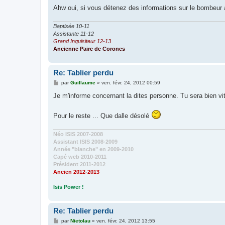
Ahw oui, si vous détenez des informations sur le bombeur 
Baptisée 10-11
Assistante 11-12
Grand Inquisiteur 12-13
Ancienne Paire de Corones
Re: Tablier perdu
M
par
Guillaume
»
ven. févr. 24, 2012 00:59
e
s
Je m'informe concernant la dites personne. Tu sera bien vit
s
a
g
Pour le reste ... Que dalle désolé
e
Néo ISIS 2007-2008
Assistant ISIS 2008-2009
Année "blanche" en 2009-2010
Capé web 2010-2011
Président 2011-2012
Ancien 2012-2013
Isis Power !
Re: Tablier perdu
M
par
Nietolau
»
ven. févr. 24, 2012 13:55