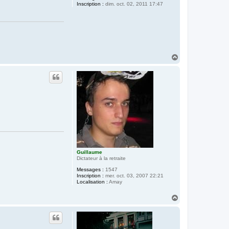
Inscription :
dim. oct. 02, 2011 17:47
H
a
u
t
Guillaume
Dictateur à la retraite
Messages :
1547
Inscription :
mer. oct. 03, 2007 22:21
Localisation :
Amay
H
a
u
t