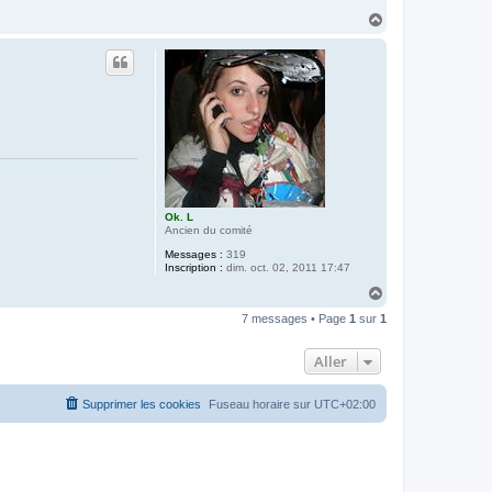
H
a
u
t
Ok. L
Ancien du comité
Messages :
319
Inscription :
dim. oct. 02, 2011 17:47
H
a
7 messages • Page
1
sur
1
u
t
Aller
Supprimer les cookies
Fuseau horaire sur
UTC+02:00