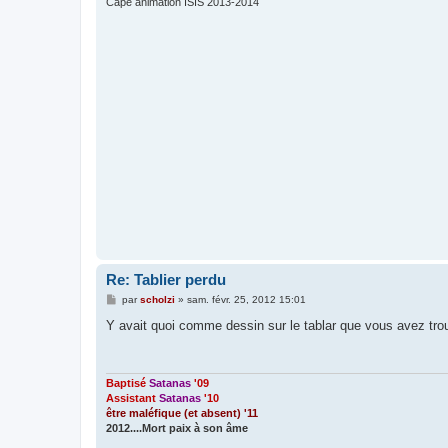
Capé animation ISIS 2013-2014
Re: Tablier perdu
M
par
scholzi
»
sam. févr. 25, 2012 15:01
e
s
Y avait quoi comme dessin sur le tablar que vous avez tr
s
a
g
e
Baptisé
Satanas
'09
Assistant
Satanas
'10
être maléfique (et absent) '11
2012....Mort paix à son âme