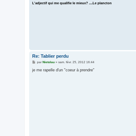
L'adjectif qui me qualifie le mieux? ....Le plancton
Re: Tablier perdu
M
par
Nietolau
»
sam. févr. 25, 2012 16:44
e
s
je me rapelle d'un "coeur à prendre"
s
a
g
e