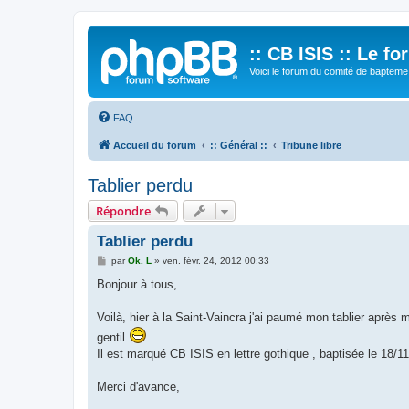
:: CB ISIS :: Le f
Voici le forum du comité de bapteme 
FAQ
Accueil du forum
:: Général ::
Tribune libre
Tablier perdu
Répondre
Tablier perdu
M
par
Ok. L
»
ven. févr. 24, 2012 00:33
e
s
Bonjour à tous,
s
a
g
Voilà, hier à la Saint-Vaincra j'ai paumé mon tablier après 
e
gentil
Il est marqué CB ISIS en lettre gothique , baptisée le 18/11/
Merci d'avance,