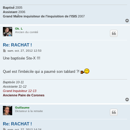
Baptisé
2005
Assistant
2006
Grand Maître inquisiteur de l'inquisition de l'ISIS
2007
Ok. L
Ancien du comité
Re: RACHAT !
M
sam. oct. 27, 2012 12:53
e
s
Une baptisée Ste-X !!!
s
a
g
Quel est l'imbécile qui a paumé son tablard ?!
e
Baptisée 10-11
Assistante 11-12
Grand Inquisiteur 12-13
Ancienne Paire de Corones
Guillaume
Dictateur à la retraite
Re: RACHAT !
M
sam. oct. 27, 2012 14:24