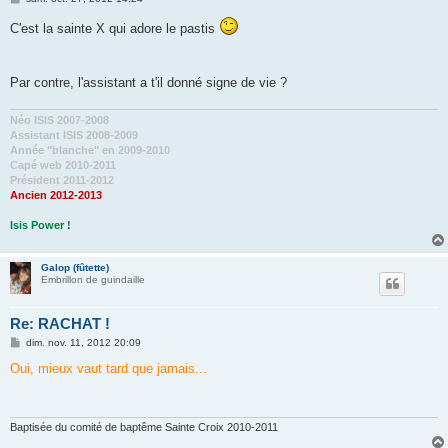
e
s
C'est la sainte X qui adore le pastis
s
a
g
e
Par contre, l'assistant a t'il donné signe de vie ?
Néo ISIS 2007-2008
Assistant ISIS 2008-2009
Année "blanche" en 2009-2010
Capé web 2010-2011
Président 2011-2012
Ancien 2012-2013
Isis Power !
Galop (fûtette)
Embrillon de guindaille
Re: RACHAT !
M
dim. nov. 11, 2012 20:09
e
s
Oui, mieux vaut tard que jamais...
s
a
g
e
Baptisée du comité de baptême Sainte Croix 2010-2011