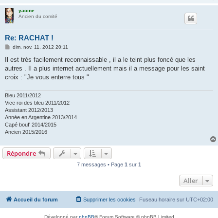
yacine
Ancien du comité
Re: RACHAT !
M
dim. nov. 11, 2012 20:11
e
s
Il est très facilement reconnaissable , il a le teint plus foncé que les
s
autres . Il a plus internet actuellement mais il a message pour les saint
a
g
croix : "Je vous enterre tous "
e
Bleu 2011/2012
Vice roi des bleu 2011/2012
Assistant 2012/2013
Année en Argentine 2013/2014
Capé bouf' 2014/2015
Ancien 2015/2016
Répondre
7 messages • Page
1
sur
1
Aller
Accueil du forum
Supprimer les cookies
Fuseau horaire sur
UTC+02:00
Développé par
phpBB
® Forum Software © phpBB Limited