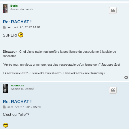
Boris
Ancien du comité
Re: RACHAT !
M
ven. oct. 26, 2012 14:01
e
s
SUPER!
s
a
g
e
Dictateur
: Chef d'une nation qui préfère la pestilence du despotisme à la plaie de
l'anarchie.
"Après tout, un vieux grincheux est plus respectable qu'un jeune con!"
Jacques Brel
EksexeksexPréz' - EksexeksexeksPréz' - EksexeksexeksexGrandInqui
nounours
Ancien du comité
Re: RACHAT !
M
sam. oct. 27, 2012 05:50
e
s
C'est qui "elle"?
s
a
g
e