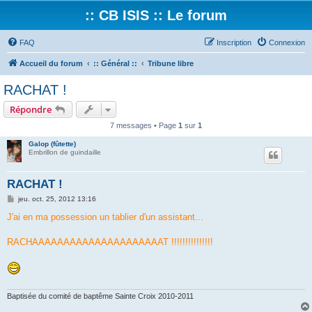
:: CB ISIS :: Le forum
FAQ
Inscription
Connexion
Accueil du forum
:: Général ::
Tribune libre
RACHAT !
Répondre
7 messages • Page
1
sur
1
Galop (fûtette)
Embrillon de guindaille
RACHAT !
M
jeu. oct. 25, 2012 13:16
e
s
J'ai en ma possession un tablier d'un assistant...
s
a
g
RACHAAAAAAAAAAAAAAAAAAAAAT !!!!!!!!!!!!!!!
e
Baptisée du comité de baptême Sainte Croix 2010-2011