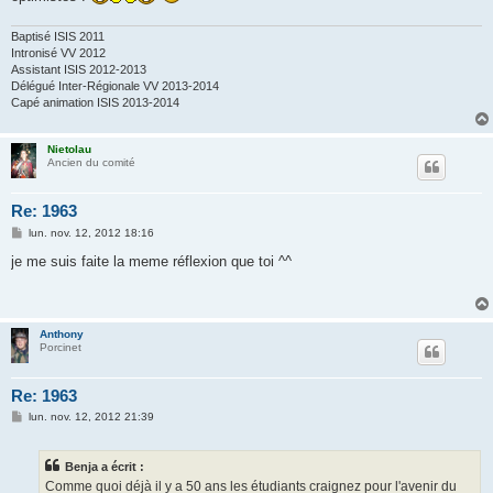
e
Baptisé ISIS 2011
Intronisé VV 2012
Assistant ISIS 2012-2013
Délégué Inter-Régionale VV 2013-2014
Capé animation ISIS 2013-2014
Nietolau
Ancien du comité
Re: 1963
M
lun. nov. 12, 2012 18:16
e
s
je me suis faite la meme réflexion que toi ^^
s
a
g
e
Anthony
Porcinet
Re: 1963
M
lun. nov. 12, 2012 21:39
e
s
s
Benja a écrit :
a
g
Comme quoi déjà il y a 50 ans les étudiants craignez pour l'avenir du