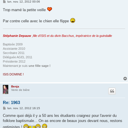
M
lun. nov. 12, 2012 00:06
e
s
Trop mamé la petite veille
s
a
g
Par contre celle avec le chien elle flippe
e
Stéphanie Depauw
,fille d'ISIS et du divin Bacchus, impératrice de la guindaille
Baptisée 2009
Assistante 2010
Secrétaire 2011
Déléguée AGEL 2011
Présidente 2012
Maintenant je suis
une fille sage !
ISIS DOMINE !
Benja
Verre de bière
Re: 1963
M
lun. nov. 12, 2012 16:15
e
s
Comme quoi déjà il y a 50 ans les étudiants craignez pour l'avenir du
s
folklore baptismale... On as encore de beaux jours devant nous, restons
a
g
optimistes !