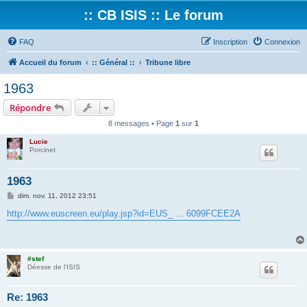
:: CB ISIS :: Le forum
FAQ
Inscription
Connexion
Accueil du forum
:: Général ::
Tribune libre
1963
Répondre
8 messages • Page
1
sur
1
Lucie
Porcinet
1963
M
dim. nov. 11, 2012 23:51
e
s
http://www.euscreen.eu/play.jsp?id=EUS_ ... 6099FCEE2A
s
a
g
e
#stef
Déesse de l'ISIS
Re: 1963