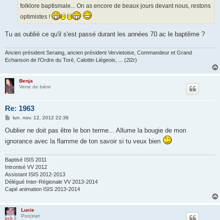
e
folklore baptismale... On as encore de beaux jours devant nous, restons
optimistes !
Tu as oublié ce qu'il s'est passé durant les années 70 ac le baptême ?
Ancien président Seraing, ancien président Vervietoise, Commandeur et Grand
Echanson de l'Ordre du Torè, Calottin Liégeois, ... (2l2r)
Benja
Verre de bière
Re: 1963
M
lun. nov. 12, 2012 22:36
e
s
Oublier ne doit pas être le bon terme... Allume la bougie de mon
s
ignorance avec la flamme de ton savoir si tu veux bien
a
g
e
Baptisé ISIS 2011
Intronisé VV 2012
Assistant ISIS 2012-2013
Délégué Inter-Régionale VV 2013-2014
Capé animation ISIS 2013-2014
Lucie
Porcinet