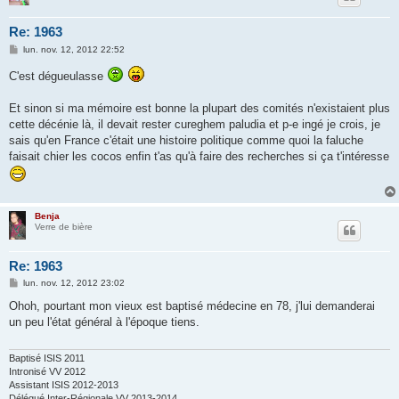
Re: 1963
M
lun. nov. 12, 2012 22:52
e
s
C'est dégueulasse
s
a
g
Et sinon si ma mémoire est bonne la plupart des comités n'existaient plus
e
cette décénie là, il devait rester cureghem paludia et p-e ingé je crois, je
sais qu'en France c'était une histoire politique comme quoi la faluche
faisait chier les cocos enfin t'as qu'à faire des recherches si ça t'intéresse
Benja
Verre de bière
Re: 1963
M
lun. nov. 12, 2012 23:02
e
s
Ohoh, pourtant mon vieux est baptisé médecine en 78, j'lui demanderai
s
un peu l'état général à l'époque tiens.
a
g
e
Baptisé ISIS 2011
Intronisé VV 2012
Assistant ISIS 2012-2013
Délégué Inter-Régionale VV 2013-2014