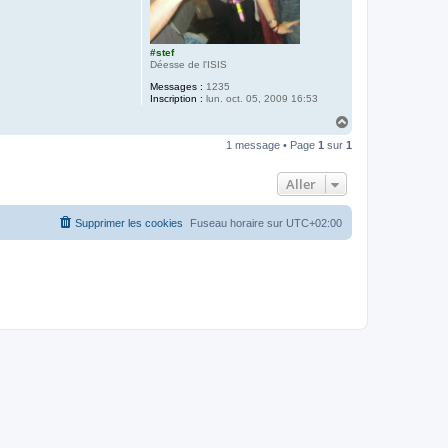
#stef
Déesse de l'ISIS
Messages :
1235
Inscription :
lun. oct. 05, 2009 16:53
H
a
1 message • Page
1
sur
1
u
t
Aller
Supprimer les cookies
Fuseau horaire sur
UTC+02:00