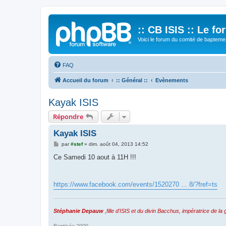
:: CB ISIS :: Le f
Voici le forum du comité de bapteme 
FAQ
Accueil du forum
:: Général ::
Evènements
Kayak ISIS
Répondre
Kayak ISIS
M
par
#stef
»
dim. août 04, 2013 14:52
e
s
Ce Samedi 10 aout à 11H !!!
s
a
g
e
https://www.facebook.com/events/1520270 ... 8/?fref=ts
Stéphanie Depauw
,fille d'ISIS et du divin Bacchus, impératrice de la g