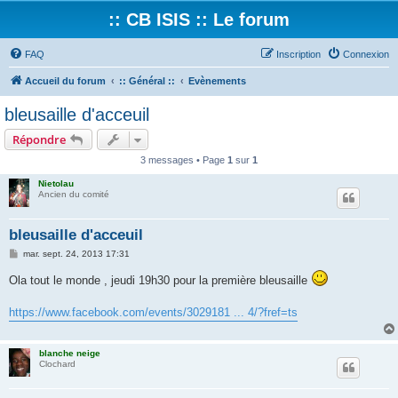
:: CB ISIS :: Le forum
FAQ
Inscription
Connexion
Accueil du forum
:: Général ::
Evènements
bleusaille d'acceuil
Répondre
3 messages • Page
1
sur
1
Nietolau
Ancien du comité
bleusaille d'acceuil
M
mar. sept. 24, 2013 17:31
e
s
Ola tout le monde , jeudi 19h30 pour la première bleusaille
s
a
g
https://www.facebook.com/events/3029181 ... 4/?fref=ts
e
blanche neige
Clochard