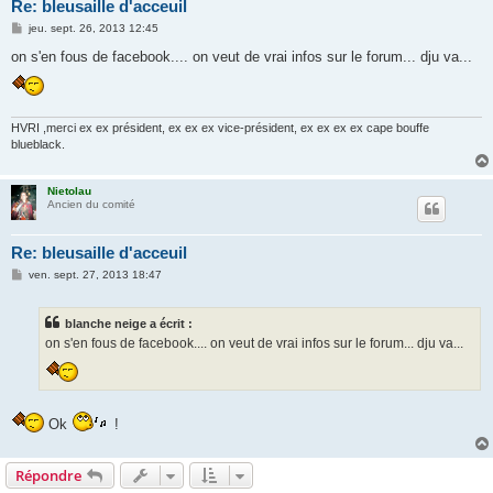
Re: bleusaille d'acceuil
M
jeu. sept. 26, 2013 12:45
e
s
on s'en fous de facebook.... on veut de vrai infos sur le forum... dju va...
s
a
g
e
HVRI ,merci ex ex président, ex ex ex vice-président, ex ex ex ex cape bouffe
blueblack.
Nietolau
Ancien du comité
Re: bleusaille d'acceuil
M
ven. sept. 27, 2013 18:47
e
s
s
blanche neige a écrit :
a
g
on s'en fous de facebook.... on veut de vrai infos sur le forum... dju va...
e
Ok
!
Répondre