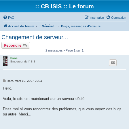
:: CB ISIS :: Le forum
FAQ
Inscription
Connexion
Accueil du forum
:: Général ::
Bugs, messages d'erreurs
Changement de serveur...
Répondre
2 messages • Page
1
sur
1
Duss
Empereur de l'ISIS
M
sam. mars 10, 2007 20:11
e
s
Hello,
s
a
g
Voilà, le site est maintenant sur un serveur dédié.
e
Dites moi si vous rencontrez des problèmes, que vous voyez des bugs
ou autre. Merci...