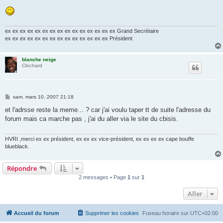
ex ex ex ex ex ex ex ex ex ex ex ex ex ex ex Grand Secrétaire
ex ex ex ex ex ex ex ex ex ex ex ex ex ex Président
blanche neige
Clochard
M
sam. mars 10, 2007 21:18
e
s
et l'adrsse reste la meme... ? car j'ai voulu taper tt de suite l'adresse du
s
forum mais ca marche pas , j'ai du aller via le site du cbisis.
a
g
e
HVRI ,merci ex ex président, ex ex ex vice-président, ex ex ex ex cape bouffe
blueblack.
Répondre
2 messages • Page
1
sur
1
Aller
Accueil du forum
Supprimer les cookies
Fuseau horaire sur
UTC+02:00