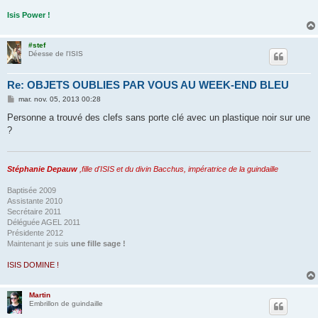
Isis Power !
#stef
Déesse de l'ISIS
Re: OBJETS OUBLIES PAR VOUS AU WEEK-END BLEU
M
mar. nov. 05, 2013 00:28
e
s
Personne a trouvé des clefs sans porte clé avec un plastique noir sur une
s
?
a
g
e
Stéphanie Depauw
,fille d'ISIS et du divin Bacchus, impératrice de la guindaille
Baptisée 2009
Assistante 2010
Secrétaire 2011
Déléguée AGEL 2011
Présidente 2012
Maintenant je suis
une fille sage !
ISIS DOMINE !
Martin
Embrillon de guindaille