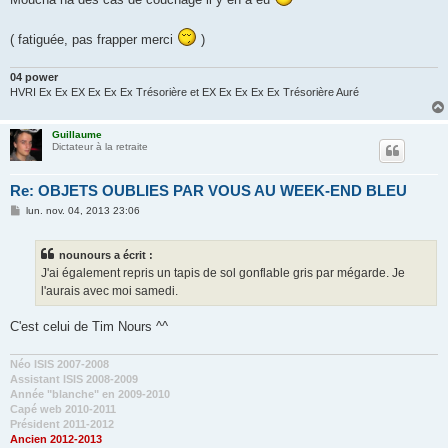
s
a
g
( fatiguée, pas frapper merci
)
e
04 power
HVRI Ex Ex EX Ex Ex Ex Trésorière et EX Ex Ex Ex Ex Trésorière Auré
Guillaume
Dictateur à la retraite
Re: OBJETS OUBLIES PAR VOUS AU WEEK-END BLEU
M
lun. nov. 04, 2013 23:06
e
s
s
nounours a écrit :
a
g
J'ai également repris un tapis de sol gonflable gris par mégarde. Je
e
l'aurais avec moi samedi.
C'est celui de Tim Nours ^^
Néo ISIS 2007-2008
Assistant ISIS 2008-2009
Année "blanche" en 2009-2010
Capé web 2010-2011
Président 2011-2012
Ancien 2012-2013