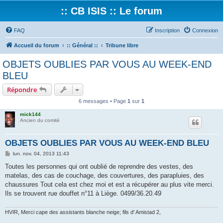
:: CB ISIS :: Le forum
FAQ
Inscription
Connexion
Accueil du forum
:: Général ::
Tribune libre
OBJETS OUBLIES PAR VOUS AU WEEK-END
BLEU
Répondre
6 messages • Page
1
sur
1
mick144
Ancien du comité
OBJETS OUBLIES PAR VOUS AU WEEK-END BLEU
M
lun. nov. 04, 2013 11:43
e
s
Toutes les personnes qui ont oublié de reprendre des vestes, des
s
matelas, des cas de couchage, des couvertures, des parapluies, des
a
g
chaussures Tout cela est chez moi et est a récupérer au plus vite merci.
e
Ils se trouvent rue douffet n°11 à Liège. 0499/36.20.49
HVIR, Merci cape des assistants blanche neige; fils d' Amistad 2,