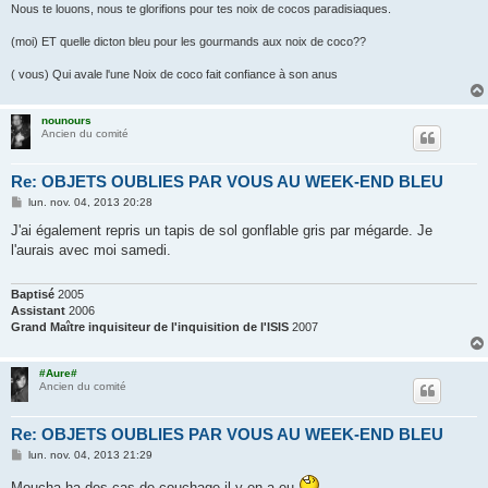
Nous te louons, nous te glorifions pour tes noix de cocos paradisiaques.
(moi) ET quelle dicton bleu pour les gourmands aux noix de coco??
( vous) Qui avale l'une Noix de coco fait confiance à son anus
nounours
Ancien du comité
Re: OBJETS OUBLIES PAR VOUS AU WEEK-END BLEU
M
lun. nov. 04, 2013 20:28
e
s
J'ai également repris un tapis de sol gonflable gris par mégarde. Je
s
l'aurais avec moi samedi.
a
g
e
Baptisé
2005
Assistant
2006
Grand Maître inquisiteur de l'inquisition de l'ISIS
2007
#Aure#
Ancien du comité
Re: OBJETS OUBLIES PAR VOUS AU WEEK-END BLEU
M
lun. nov. 04, 2013 21:29
e
s
Moucha ha des cas de couchage il y en a eu