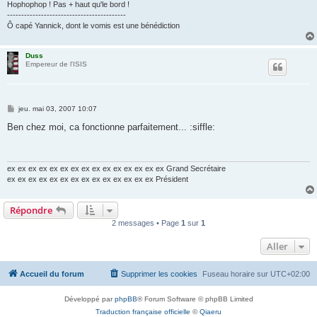
Hophophop ! Pas + haut qu'le bord !
------------------------------------------
Ô capé Yannick, dont le vomis est une bénédiction
Duss
Empereur de l'ISIS
M
jeu. mai 03, 2007 10:07
e
s
Ben chez moi, ca fonctionne parfaitement... :siffle:
s
a
g
e
ex ex ex ex ex ex ex ex ex ex ex ex ex ex ex Grand Secrétaire
ex ex ex ex ex ex ex ex ex ex ex ex ex ex Président
Répondre
2 messages • Page
1
sur
1
Aller
Accueil du forum
Supprimer les cookies
Fuseau horaire sur
UTC+02:00
Développé par
phpBB
® Forum Software © phpBB Limited
Traduction française officielle
©
Qiaeru