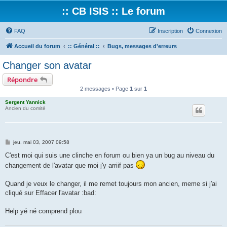
:: CB ISIS :: Le forum
FAQ
Inscription
Connexion
Accueil du forum
:: Général ::
Bugs, messages d'erreurs
Changer son avatar
Répondre
2 messages • Page
1
sur
1
Sergent Yannick
Ancien du comité
M
jeu. mai 03, 2007 09:58
e
s
C'est moi qui suis une clinche en forum ou bien ya un bug au niveau du
s
changement de l'avatar que moi j'y arriif pas
a
g
e
Quand je veux le changer, il me remet toujours mon ancien, meme si j'ai
cliqué sur Effacer l'avatar :bad:
Help yé né comprend plou