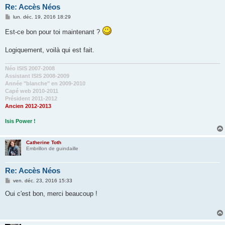
Re: Accès Néos
M
lun. déc. 19, 2016 18:29
e
s
Est-ce bon pour toi maintenant ?
s
a
g
Logiquement, voilà qui est fait.
e
Néo ISIS 2007-2008
Assistant ISIS 2008-2009
Année "blanche" en 2009-2010
Capé web 2010-2011
Président 2011-2012
Ancien 2012-2013
Isis Power !
Catherine Toth
Embrillon de guindaille
Re: Accès Néos
M
ven. déc. 23, 2016 15:33
e
s
Oui c'est bon, merci beaucoup !
s
a
g
e