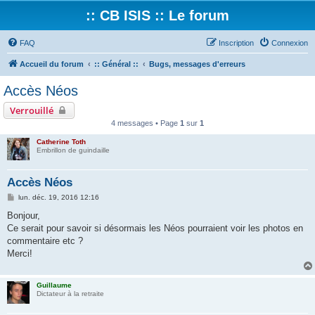
:: CB ISIS :: Le forum
FAQ
Inscription
Connexion
Accueil du forum
:: Général ::
Bugs, messages d'erreurs
Accès Néos
Verrouillé
4 messages • Page
1
sur
1
Catherine Toth
Embrillon de guindaille
Accès Néos
M
lun. déc. 19, 2016 12:16
e
s
Bonjour,
s
Ce serait pour savoir si désormais les Néos pourraient voir les photos en
a
g
commentaire etc ?
e
Merci!
Guillaume
Dictateur à la retraite