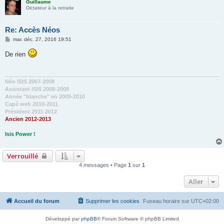
Guillaume
Dictateur à la retraite
Re: Accès Néos
M
mar. déc. 27, 2016 19:51
e
s
De rien
s
a
g
e
Néo ISIS 2007-2008
Assistant ISIS 2008-2009
Année "blanche" en 2009-2010
Capé web 2010-2011
Président 2011-2012
Ancien 2012-2013
Isis Power !
Verrouillé
4 messages • Page
1
sur
1
Aller
Accueil du forum
Supprimer les cookies
Fuseau horaire sur
UTC+02:00
Développé par
phpBB
® Forum Software © phpBB Limited