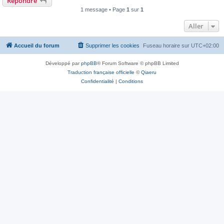
Répondre
1 message • Page
1
sur
1
Aller
Accueil du forum
Supprimer les cookies
Fuseau horaire sur
UTC+02:00
Développé par
phpBB
® Forum Software © phpBB Limited
Traduction française officielle
©
Qiaeru
Confidentialité
|
Conditions