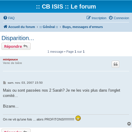
:: CB ISIS :: Le forum
FAQ
Inscription
Connexion
Accueil du forum
:: Général ::
Bugs, messages d'erreurs
Disparition...
Répondre
1 message • Page
1
sur
1
minipouce
Verre de bière
M
sam. nov. 03, 2007 15:50
e
s
Mais ou sont passées nos 2 Sarah? Je ne les vois plus dans l'onglet
s
comité...
a
g
e
Bizarre...
On ne vit qu'une fois ... alors PROFITONS!!!!!!!!!!!!